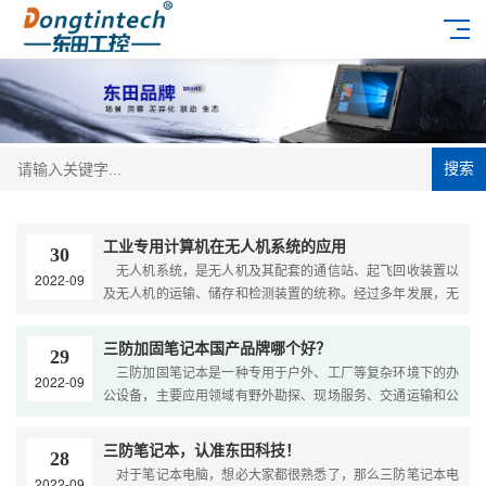
搜索
工业专用计算机在无人机系统的应用
30
无人机系统，是无人机及其配套的通信站、起飞回收装置以
2022-09
及无人机的运输、储存和检测装置的统称。经过多年发展，无
人机技术已经逐步走向成熟，现在我国无人机已经不仅出现在
军队中，民用无人机市场大大拓展，涉及广...
三防加固笔记本国产品牌哪个好？
29
三防加固笔记本是一种专用于户外、工厂等复杂环境下的办
2022-09
公设备，主要应用领域有野外勘探、现场服务、交通运输和公
共安全等。那么国产三防加固笔记本都有哪些品牌？又有哪些
品牌更加值得信赖呢？下面我们一起来看看...
三防笔记本，认准东田科技！
28
对于笔记本电脑，想必大家都很熟悉了，那么三防笔记本电
2022-09