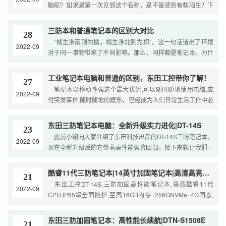
脑呢？如果是第一次见到这个名称，是不是感到有些陌生？下
面小编就带大家了解一下究竟什么是三防笔记本电脑。 当
三防笔记本电脑这一字眼出现的时候，相信...
三防本和普通笔记本的区别大对比
28
“橘生淮南则为橘，橘生淮北则为枳”，这一句话道出了环境
2022-09
对于同一事物带来了不同影响。那么，同样都是笔记本，为什
么会有三防笔记本和普通笔记本这两种不同的类型呢？小编觉
得，应用在的环境不同是最大的影响因素...
工业笔记本电脑和普通的区别，东田工控带你了解！
27
笔记本以移动性强这个最大优势,可以随时随地使用电脑,应
2022-09
付突发事件,随时随地的娱乐，已经成为人们日常生活工作中必
不可缺的电子产品。 随着社会分工的不断细化，以及应用
行业的特殊需求，笔记本电脑分成了两...
东田三防笔记本电脑：全新升级实力进化|DT-14S
23
此前小编向大家介绍了东田科技出品的DT-14S三防笔记本，
2022-09
现在全新升级后的它带着高性能强势回归，接下来就让我们一
起看看，这款三防笔记本在哪些方面“进化”了吧。型号：DT-
14S 一、性能更优 旧...
酷睿11代三防笔记本|14英寸加固笔记本|高清高亮屏|DT-14S
21
东田工控DT-14S,三防加固高性能笔记本,搭载酷睿11代
2022-09
CPU,IP65级全面防护,至高16GB内存+256GNVMe+4G固态,
支持指纹解锁,5G通讯,支持Windows10/11系统,14英寸...
东田三防加固笔记本：高性能长续航|DTN-S1508E
21