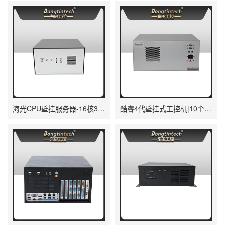
海光CPU壁挂服务器-16核32线程高性能工控主机|DT-5307-B3490MB
酷睿4代壁挂式工控机|10个串口/2个千兆网口主机电脑|研华A683主板|DT-5206-A683