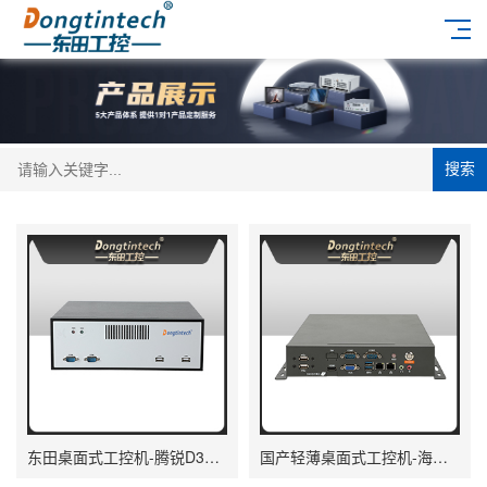
搜索
东田桌面式工控机-腾锐D3000工业电脑|DTB-2102L-BD3KMC
国产轻薄桌面式工控机-海光3350双网口工业主机|DT-2104S-M3350MC