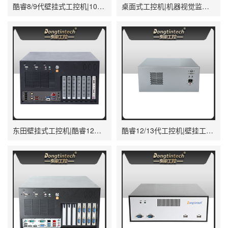
酷睿8/9代壁挂式工控机|10串口+3千兆网口|定制工控生产厂家|DT-5309-WQ370MA
桌面式工控机|机器视觉监测工控主机电脑|DT-3115P-BH110MC
东田壁挂式工控机|酷睿12代原装计算机|DT-5309-IZ790MA
酷睿12/13代工控机|壁挂工业电脑主机厂家|DT-5206-JH610MC