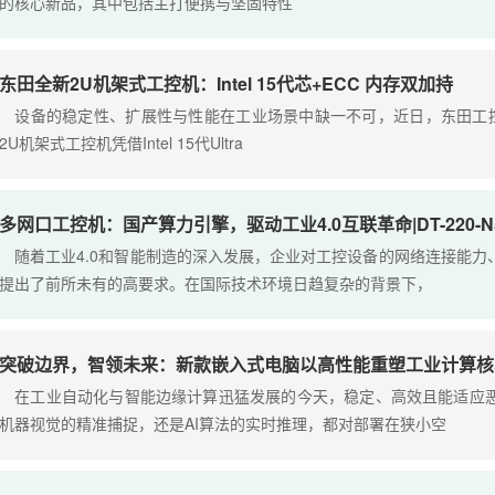
的核心新品，其中包括主打便携与坚固特性
东田全新2U机架式工控机：Intel 15代芯+ECC 内存双加持
设备的稳定性、扩展性与性能在工业场景中缺一不可，近日，东田工控推出新
2U机架式工控机凭借Intel 15代Ultra
多网口工控机：国产算力引擎，驱动工业4.0互联革命|DT-220-N5
随着工业4.0和智能制造的深入发展，企业对工控设备的网络连接能力
提出了前所未有的高要求。在国际技术环境日趋复杂的背景下，
突破边界，智领未来：新款嵌入式电脑以高性能重塑工业计算核
在工业自动化与智能边缘计算迅猛发展的今天，稳定、高效且能适应恶
机器视觉的精准捕捉，还是AI算法的实时推理，都对部署在狭小空