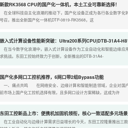
新款RK3568 CPU的国产化一体机，本土工业可靠新选择！
在全球科技自主化浪潮的推动下，国产化设备正成为各行各业数字化转
号召，推出全新国产化一体机DTP-0819-RK3568，这
嵌入式计算设备性能新突破：Ultra200系列CPU|DTB-31A4-H8
在当今数字化浪潮中，嵌入式计算设备作为工业自动化和智能边缘应用
求挑战。东田工控始终致力于创新，全新推出的DTB-31A4-
国产化多网口工控机推荐，6网口带2组Bypass功能
一、痛点共鸣 在网络安全、边缘计算和智能制造领域，企业对国产
前市场上国产化工控机选择有限，且多网口设计方案稀缺，这成为许
东田工控新品上市：便携机加固机领衔，核心一致适配多元场景
在工业自动化与边缘计算需求日益增长的今天，东田工控隆重推出三款基于Intel