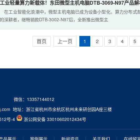
工业轻量算力新载体！东田微型主机电脑DTB-3069-N97产品解
在工业智能化浪潮中，微型主机电脑已成为设备小型化、算力分布式部
的深耕者，继畅销款DTB-3002-N97后，全新推出微型主
首页
上一页
1
2
3
4
5
2 微信：13357144012
9@qq.com 地址：浙江省杭州市余杭区杭州未来研创园A座三楼
512号-4
浙公网安备 33010602012434号
产品展示
|
案例展示
|
新闻资讯
|
关于我们
|
在线留