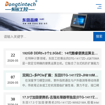
搜索
192GB DDR5+3个2.5GbE：14代酷睿便携运算主机硬核参数详解
22
在特种计算领域，东田工控推出的DTG-1417ZD-JQ670MA
2026-05
是一款定位明确的便携运算主机。它融合了台式机的扩展能力
与加固便携机的可靠性，适用于指挥通信
双网口+多PCIe扩展：东田DTG-1417ZD-JH810MA便携式电脑全新算力升级
07
在深度学习模型训练、野外指挥通信与户外勘测等移动场景
2026-05
中，传统笔记本或工控机常面临扩展性差、算力不足、接口稀
缺等痛点。用户迫切需要一台既能随行携带，又能提供台
17.3寸加固便携机-志强处理器带独显|DTG-1417ZD-WX621MA
30
东田17.3寸加固便携机DTG-1417ZD-WX621MA,搭载Intel
2026-04