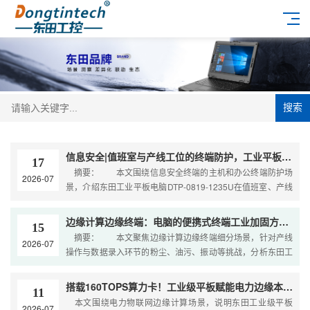
搜索
信息安全|值班室与产线工位的终端防护，工业平板电脑怎么选？
17
摘要： 本文围绕信息安全终端的主机和办公终端防护场
2026-07
景，介绍东田工业平板电脑DTP-0819-1235U在值班室、产线
工位等终端位置的应用价值，从触控、接口
边缘计算边缘终端：电脑的便携式终端工业加固方案选型指南
15
摘要： 本文聚焦边缘计算边缘终端细分场景，针对产线
2026-07
操作与数据录入环节的粉尘、油污、振动等挑战，分析东田工
业平板电脑与三防平板电脑的解决方案。文章结合DTP
搭载160TOPS算力卡！工业级平板赋能电力边缘本地化AI部署
11
本文围绕电力物联网边缘计算场景，说明东田工业级平板
2026-07