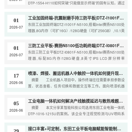
DTP-1554-H110如何突破“只能做显示终端”的固有认知，通过
加装某160TOPS算力卡在本地运行Q
工业加固终端-抗震耐磨手持三防平板|DTZ-I1001F-N5100
01
东田工业加固终端DTZ-I1001F-N5100,搭载Intel赛扬N5100处
2026-07
理器,8G内存（可扩16G）/128G硬盘（可扩256GB）,10.1英
寸IPS LCD屏分辨率800x1280,配备6...
三防工业平板-赛扬N5100低功耗终端|DTZ-I0801F-N5100
01
东田三防工业平板DTZ-I0801F-N5100,搭载Intel赛扬N5100处
2026-07
理器,标配8G内存/128G硬盘,8英寸IPS LCD屏分辨率
800x1280,配备5000mAh高压锂电池,Type-...
喷漆、焊接、搬运机器人中触控一体机如何提升现场操作效率？
17
摘要 工业机器人项目中，操作终端往往需要承担参数设
2026-06
置、状态查看、任务切换和数据交互等工作。面向喷漆机器
人、焊接机器人、搬运机器人等场景，东田工控推荐DTP
工业电脑一体机如何解决产线触摸延迟与散热难题？视觉检测升级实践
05
摘要 本文分享某智能科技公司选用东田工业电脑一体机
2026-06
DTP-1016-1215U的案例。该企业专注视觉检测与UV喷码系
统，通过东田方案成功匹配10.1寸触控
接口丰富+可定制，东田工业平板电脑赋能智能制造升级
29