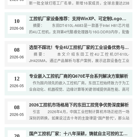
新一批全球灯塔工厂名单，新增16家成员，全球总量达238
座，中国占比超过一半。灯塔工厂呈现端到端智
工控机厂家设备推荐：支持WinXP、可定制Logo，经典4U平台再进化
10
摘要： 东田DT-610L-A683是一款基于Intel H81芯片组
2026-06
的4U工控机，支持第4代酷睿处理器与16G DDR3内存，配备
10个COM口、10个
选型不踩坑！专业4U工控机厂家的工业设备优势与案例
08
摘要： 本文介绍东田工控4U工控机DT-610L-
2026-06
JH420MA，通过产品解析与客户案例，展示这款设备在工业
自动化领域的稳定表现与高性价比，为4U工控机厂
专业嵌入工控机厂商的Q670E平台系列解决方案解析
12
作为国内领先的嵌入工控机厂商，东田工控始终致力于为工
2026-05
业自动化、机器视觉、边缘计算等关键领域提供高性能、高可
靠的计算平台。 基于Intel Q670E芯片组
2026工控机市场格局下的东田工控竞争优势深度解析
08
引言 2026年4月，中国工业控制计算机市场正经历一场
2026-05
深刻的转换，如果说过去十年的主旋律是“国产替代”，那么站
在当下的时间节点，市场已迎来了从“替代进口”
国产工控机厂家：十八年深耕，铸就自主可控的工业基石
20