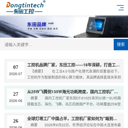
搜索
工控机品牌厂家，东田工控——18年深耕，打造工业计算领域的国货标杆
07
【摘要】 在工业4.0与国产化替代浪潮的双重驱动下，
2026-07
工控机作为智能制造的核心算力载体，其品牌选择直接关系到
生产系统的稳定性与安全性。本文将系统介绍东田工控
从25W飞腾到135W海光功耗跨度，国内工控机厂家的平台适配逻辑
27
摘要 国内工控机厂家东田DT-61025系列以统一2U机箱
2026-06
搭载龙芯、海光、飞腾、兆芯四类国产平台，功耗覆盖25W至
135W，内存容量最高128G，客户可按
全球灯塔工厂中国占半，工控机厂家如何为"端到端智能化"打底？
26
摘要 2026年6月22日，世界经济论坛在中国大连发布最
2026-06