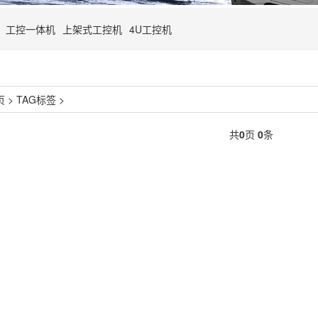
工控一体机
上架式工控机
4U工控机
页
>
TAG标签
>
共
0
页
0
条