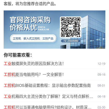
客服，将为您推荐合适的产品。
你可能喜欢看：
工业
触摸屏失灵的原因及解决方法！
12-19
工控机
能当电脑用吗？一文全解答！
09-16
工控机
BIOS基础设置教程：显示输出参数配置指南
08-01
工业
机箱四大主流分类你了解嘛？定义与特点解析，
06-18
选型无忧
工控机
可以当普通电脑使用吗?结构设计、材质深度
03-30