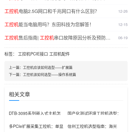
对比分析
工控机
电脑2.5G网口和千兆网口有什么区别？
12-26
工控机
能当电脑用吗？东田科技为您解答！
12-15
工控机
售后指南|
工控机
串口故障原因分析及预防解
06-19
决方案
标签：
工控机PCIE接口
工控机配件
上一篇：
工控机应该如何选型——扩展篇
下一篇：
工控机该如何选型——操作系统篇
相关文章
DTB-3095系列嵌入式主机怎
国产化测试环境工控机选型：
么选：国产腾锐新款与Inte
飞腾D3000+2U机架的组合优
势
多PCIe扩展采集工控机：单显
信创工控机选型指南：海光