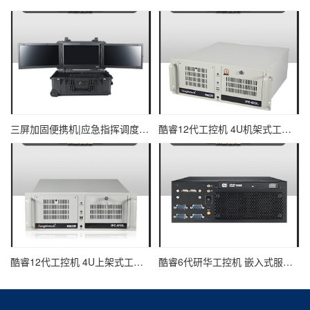
三屏加固便携机|应急指挥调度台移动终端|DTG-U1713-XH310
酷睿12代工控机 4U机架式工业控制器 DT-610L-IZ690MA
酷睿12代工控机 4U上架式工业电脑 DT-610L-IH610MB
酷睿6代研华工控机 嵌入式服务器主机 EPC-B2205