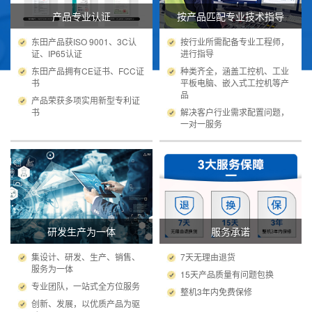
产品专业认证
按产品匹配专业技术指导
东田产品获ISO 9001、3C认
按行业所需配备专业工程师，
证、IP65认证
进行指导
东田产品拥有CE证书、FCC证
种类齐全，涵盖工控机、工业
书
平板电脑、嵌入式工控机等产
品
产品荣获多项实用新型专利证
书
解决客户行业需求配置问题，
一对一服务
研发生产为一体
服务承诺
集设计、研发、生产、销售、
7天无理由退货
服务为一体
15天产品质量有问题包换
专业团队，一站式全方位服务
整机3年内免费保修
创新、发展，以优质产品为驱