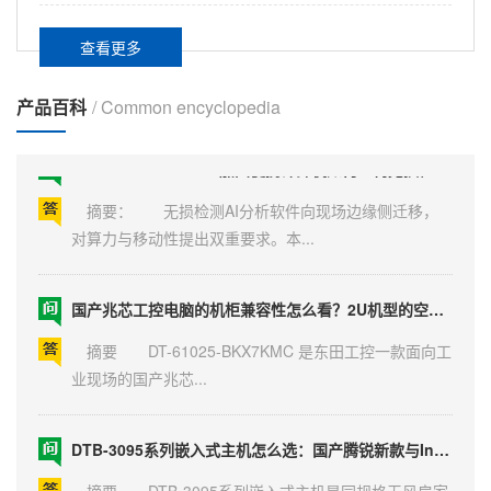
RTX4090高配4U工业计算机，满足 AI 训练实时光追渲染需求
查看更多
摘要： 本文面向三维光线追踪渲染、深度学习模
型训练场景，介绍DT-610L-...
产品百科
/ Common encyclopedia
i7-9700+RTX 4060：加固便携计算机如何重构无损检测AI边缘算力平台？
摘要： 无损检测AI分析软件向现场边缘侧迁移，
对算力与移动性提出双重要求。本...
国产兆芯工控电脑的机柜兼容性怎么看？2U机型的空间与电源要点
摘要 DT-61025-BKX7KMC 是东田工控一款面向工
业现场的国产兆芯...
DTB-3095系列嵌入式主机怎么选：国产腾锐新款与Intel多网口对照
摘要 DTB-3095系列嵌入式主机是同规格无风扇家