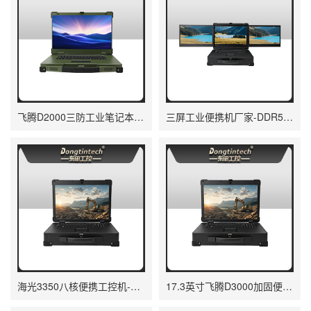
飞腾D2000三防工业笔记本-15.6英寸高亮屏|DTN-S15D8A
三屏工业便携机厂家-DDR5移动工作站|DTG-3173CU-JQ670EMC
海光3350八核便携工控机-17.3英寸加固主机|DTG-1173CU-M3350MC
17.3英寸飞腾D3000加固便携机-国产主机|DTG-1173CU-MD3KMC