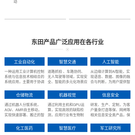
动
东田产品广泛应用在各行业
工业自动化
智慧交通
人工智能
一种运用工业计算机控制
道路抓拍 、车路协同、
从边缘计算到AI智能，实
系统与信息技术相结合的
无人驾驶等领域，实现安
现语音、数据、图像的融
系统应用，主要用于协调
全、智能的多元化场景应
合与判断，为用户提供智
工业中的各种运行工艺流
用。
能网络解决方案。
程和生产。
仓储物流
机器视觉
信息安全
通过机器人分拔系统，
通过利用主机和GPU运
研发、生产、定制，为客
AGV、AMR自主移动，
算，实现高效的缺陷检
户量身打造等保、网闸等
实现快速部署、搬迁的智
测，应用行业有生物制
相关信息安全类产品，保
能应用。
药、烟草、机械配件等。
障网络信息安全。
化工医药
智慧医疗
军工研究所