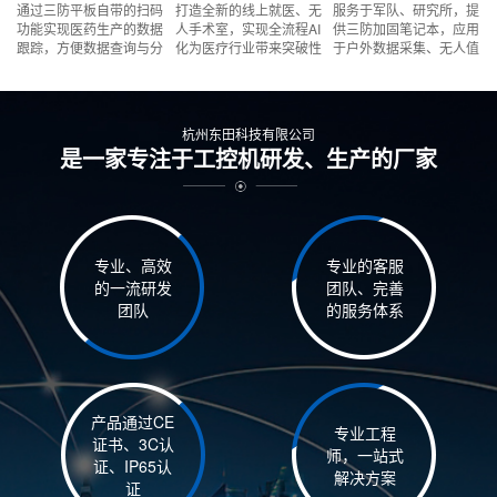
通过三防平板自带的扫码
打造全新的线上就医、无
服务于军队、研究所，提
功能实现医药生产的数据
人手术室，实现全流程AI
供三防加固笔记本，应用
跟踪，方便数据查询与分
化为医疗行业带来突破性
于户外数据采集、无人值
析。
变革。
守。
杭州东田科技有限公司
是一家专注于工控机研发、生产的厂家
专业、高效
专业的客服
的一流研发
团队、完善
团队
的服务体系
产品通过CE
专业工程
证书、3C认
师，一站式
证、IP65认
解决方案
证