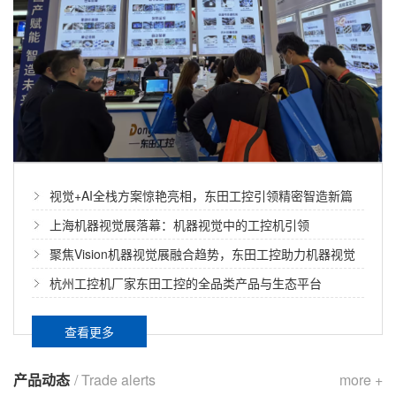
视觉+AI全栈方案惊艳亮相，东田工控引领精密智造新篇
章——2026上海机器视觉展
上海机器视觉展落幕：机器视觉中的工控机引领
“Vision+AI+机器人”创新浪潮
聚焦Vision机器视觉展融合趋势，东田工控助力机器视觉
应用落地
杭州工控机厂家东田工控的全品类产品与生态平台
查看更多
产品动态
/ Trade alerts
more +