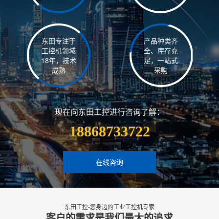
东田专注于
产品种类齐
工控机领域
全、库存充
18年，技术
足，一站式
成熟
采购
现在向东田工控进行咨询了解：
18868733722
在线咨询
东田工控-您身边的工业工控机专家
客户的需求是我们最大的追求