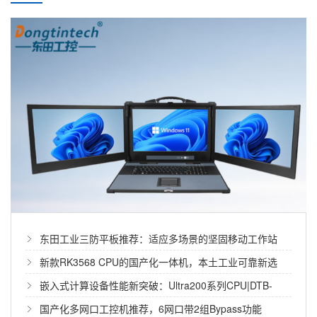
PCI工控机推荐：2026年高扩展性多PCI插槽工控机选型指南
东田工业三防平板推荐：适应多场景的坚固移动工作站
摘要： 本文聚焦于搭载4个以上PCI插槽的工控
新款RK3568 CPU的国产化一体机，本土工业可靠新选
机，科普PCI扩展技术，推荐东...
择！
嵌入式计算设备性能新突破：Ultra200系列CPU|DTB-
31A4-H810
国产化多网口工控机推荐，6网口带2组Bypass功能