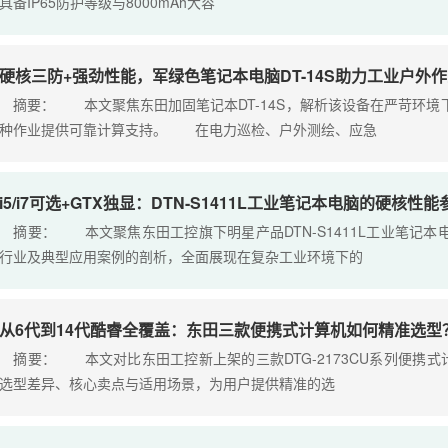
具备IP65防护等级与8000mAh大容
硬核三防+强劲性能，军绿色笔记本电脑DT-14S助力工业户外
摘要： 本文聚焦东田加固笔记本DT-14S，解析该设备在严苛环境
种作业提供可靠计算支持。 在电力巡检、户外测绘、应急
i5/i7可选+GTX独显：DTN-S1411L工业笔记本电脑的硬核性
摘要： 本文聚焦东田工控旗下明星产品DTN-S1411L工业笔记
行业及典型应用案例的剖析，全面展现在复杂工业环境下的
从6代到14代酷睿全覆盖：东田三款便携式计算机如何精准选型
摘要： 本文对比东田工控新上架的三款DTG-2173CU系列便携式计
选型差异、核心卖点与适用场景，为用户提供精准的选