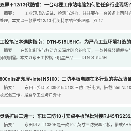
双屏＋12/13代酷睿：一台可视工作站电脑如何胜任多行业现场
摘要： 工业现场的调试、检测与巡检，往往要在一台设备上同时完
处理。本文以一款搭载12/13 代英特尔酷睿处理器、双 17
工控笔记本选购指南：DTN-S15U5HG，为严苛工业环境打造
摘要 在智能制造与移动办公深度融合的今天，一款兼具轻薄便携与
师的刚需。本文以东田工控旗下明星产品——DTN-S15U5H
800nits高亮屏+Intel N5100：三防平板电脑在多行业的实战验
摘要： 东田工控DTZ-I0801E-5100三防平板电脑，搭载Intel N5
及宽温工作，是复杂工业与户外环
灵活扩展三选一：东田三防10寸安卓平板轻松对接RJ45/RS232/
摘要： 东田DTZ-T1080E是一款10.1英寸三防安卓平板，搭载AR