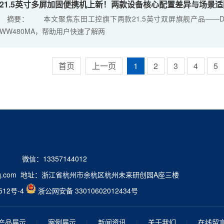
21.5英寸多屏加固便携机上新！两款设备核心配置差异与场景适
摘要： 本文聚焦东田工控旗下两款21.5英寸双屏旗舰产品——DTG-2215
WW480MA，帮助用户快速了解两
首页
上一页
1
2
3
4
5
2 微信：13357144012
9@qq.com 地址：浙江省杭州市余杭区杭州未来研创园A座三楼
512号-4
浙公网安备 33010602012434号
产品展示
|
案例展示
|
新闻资讯
|
关于我们
|
在线留