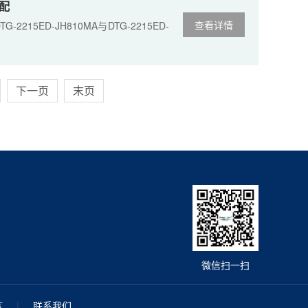
配
查看详情
ED-JH810MA与DTG-2215ED-
下一页
末页
微信扫一扫
言
|
联系我们