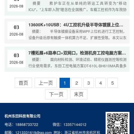
摘要 救护车正在从单纯的转运工具转变为"移动
2026-08
ICU"，"上车即入院"理念在全国推广，车载工控机作为车院协
同的数据中
13600K+10USB：4U工控机升级半导体镀膜上位机控制
03
摘要： 半导体镀膜设备采用WPF上位机进行工艺控制，
2026-08
设备升级后原有触摸一体机算力不足、扩展性受限。本文以东
田DT-610L-BQ670MA 4U工控机为例
7槽拓展+6路串口+双网口，检测机房工控电脑方案选型解析
03
摘要： 面向材料检测、环境试验、精密仪器测控等检测
2026-08
行业使用需求，东田工控电脑方案DT-610L-BH610MA具备多
PCI/PCIe拓展槽，多路串口、网口
首页
上一页
1
2
3
4
5
下一页
末页
杭州东田科技有限公司
电话：18868733722 微信：13357144012
邮箱：1213331619@qq.com 地址：浙江省杭州市余杭区杭