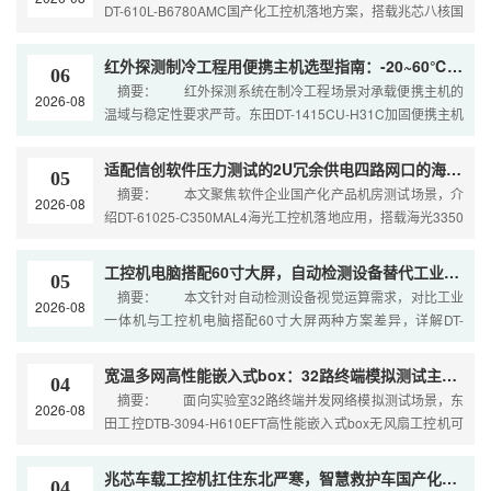
DT-610L-B6780AMC国产化工控机落地方案，搭载兆芯八核国
产处理器、32G双通道内存与双550
红外探测制冷工程用便携主机选型指南：-20~60℃宽温+振动跌落测试
06
摘要： 红外探测系统在制冷工程场景对承载便携主机的
2026-08
温域与稳定性要求严苛。东田DT-1415CU-H31C加固便携主机
通过-20~60℃宽温烤机与振动跌落测
适配信创软件压力测试的2U冗余供电四路网口的海光工控机怎么选？
05
摘要： 本文聚焦软件企业国产化产品机房测试场景，介
2026-08
绍DT-61025-C350MAL4海光工控机落地应用，搭载海光3350
八核国产处理器，搭配64G双通道
工控机电脑搭配60寸大屏，自动检测设备替代工业一体机优选方案
05
摘要： 本文针对自动检测设备视觉运算需求，对比工业
2026-08
一体机与工控机电脑搭配60寸大屏两种方案差异，详解DT-
610L-BZ390MA分体机型配置优势，解决一
宽温多网高性能嵌入式box：32路终端模拟测试主机选型
04
摘要： 面向实验室32路终端并发网络模拟测试场景，东
2026-08
田工控DTB-3094-H610EFT高性能嵌入式box无风扇工控机可
并发承载多路终端流量仿真、数据包
兆芯车载工控机扛住东北严寒，智慧救护车国产化替代加速落地
04