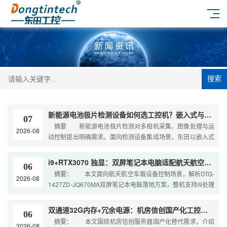
搜索
新能源电池极片检测设备如何选工控机？嵌入式与4U方案解析
07
摘要 新能源电池极片检测对多相机采集、图像处理与运
2026-08
动控制提出明确需求。面向检测设备集成场景，东田以嵌入式
无风扇DTB-3042-H81与4U DT-610
i9+RTX3070 独显：双屏笔记本电脑适配航天航空车载指挥控制终端
06
摘要： 本文面向航天航空车载设备控制场景，解析DTG-
2026-08
1427ZD-JQ670MA双屏笔记本电脑落地方案，整机支持i9处理
器、可搭载RTX3070及以上英
双通道32G内存+冗余电源：机房信创国产化工控机替代方案
06
摘要： 本文围绕机房信创服务器国产化替代需求，介绍
2026-08