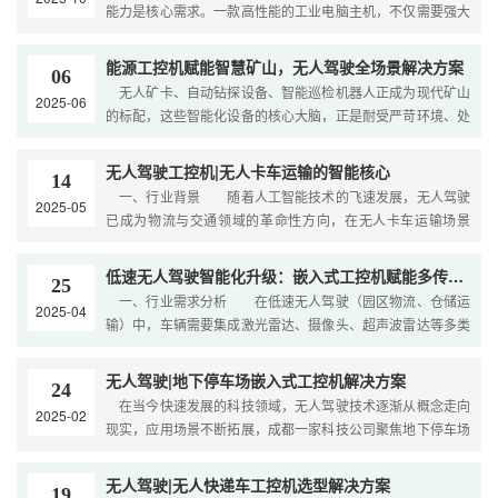
能力是核心需求。一款高性能的工业电脑主机，不仅需要强大
的计算能力，还需具备出色的稳定性与扩展性。今天，
能源工控机赋能智慧矿山，无人驾驶全场景解决方案
06
无人矿卡、自动钻探设备、智能巡检机器人正成为现代矿山
2025-06
的标配，这些智能化设备的核心大脑，正是耐受严苛环境、处
理海量数据的能源工控机，其不仅保障矿山无人化作业的
无人驾驶工控机|无人卡车运输的智能核心
14
一、行业背景 随着人工智能技术的飞速发展，无人驾驶
2025-05
已成为物流与交通领域的革命性方向，在无人卡车运输场景
中，车辆需要实时处理海量的传感器数据、高精度地图导航
低速无人驾驶智能化升级：嵌入式工控机赋能多传感器融合
25
一、行业需求分析 在低速无人驾驶（园区物流、仓储运
2025-04
输）中，车辆需要集成激光雷达、摄像头、超声波雷达等多类
传感器，并实时处理海量环境数据。 某客户计划在1
无人驾驶|地下停车场嵌入式工控机解决方案
24
在当今快速发展的科技领域，无人驾驶技术逐渐从概念走向
2025-02
现实，应用场景不断拓展，成都一家科技公司聚焦地下停车场
与无人值守充电桩领域，推进过程中遇到诸多挑战，东田
无人驾驶|无人快递车工控机选型解决方案
19