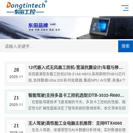
搜索
12代嵌入式无风扇工控机-宽温抗震设计|车载与移动计算解决方案|DTB-31A4-H810
28
东田紧凑型车载工控机DTB-31A4-H810,采用英特尔H810芯片
2025-11
组,支持酷睿Ultra 200系列处理器,集成NPU AI引擎,具备4个
2.5G网口（可选PoE+）,接口丰富,含DP+HDMI/...
智能驾驶|支持多显卡工控机选型|DTB-3532-R680E赋能端到端算法
21
在智能驾驶技术飞速发展的今天，多显卡工控机的性能、稳
2025-11
定性与扩展性直接决定了智驾系统的落地效率。本文带来东田
工控旗下高性能显卡工控机DTB-3532-R680
无人驾驶|高性能工业电脑主机推荐：支持RTX4060
21
在无人驾驶、深度视觉与AI大数据分析领域，实时数据处理
2025-10