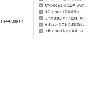
RTX4090高配机架工控+Win7加固笔记本，航空测控硬件
6
兆芯U6780A搭配麒麟系统，国产化工控机赋能航站楼航显调度
7
无风扇便携加显卡工控机，解决户外高波特率串口采集难题
8
TI显卡/USB3.0
支撑23-24台工业相机采集的高配置工控机解决方案推荐
9
飞腾D3000搭配银河麒麟，政务办公国产飞腾工控机落地方案
10