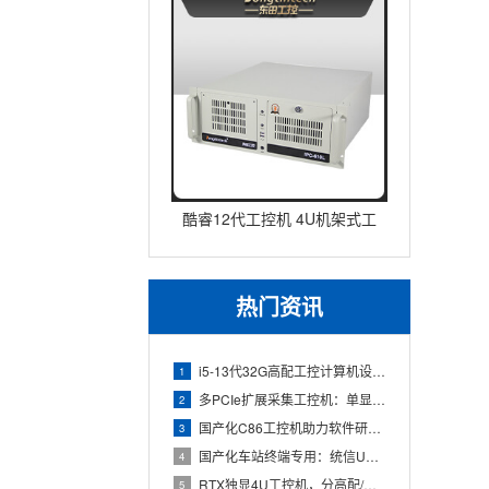
酷睿12代工控机 4U机架式工
业控制器 DT-610L-IZ
热门资讯
i5-13代32G高配工控计算机设备，智能制造工位整机显示成
1
多PCIe扩展采集工控机：单显卡+多路采集卡高性价比方案
2
国产化C86工控机助力软件研发：从需求分析到落地部署
3
国产化车站终端专用：统信UOS兆芯八核嵌入式轨交工控机落地方
4
RTX独显4U工控机，分高配/低配适配无人机作业全场景
5