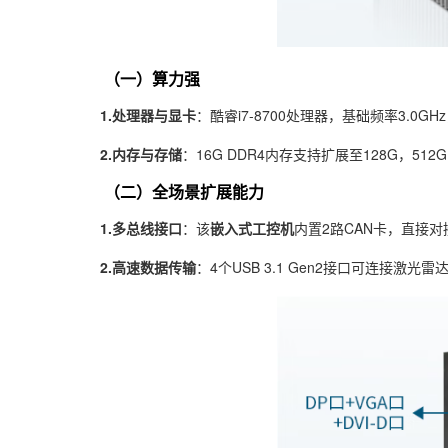
（一）算力强
1.处理器与显卡
：酷睿i7-8700处理器，基础频率3.0G
2.内存与存储
：16G DDR4内存支持扩展至128G，5
（二）全场景扩展能力
1.多总线接口
：该
嵌入式工控机
内置2路CAN卡，直接对
2.高速数据传输
：4个USB 3.1 Gen2接口可连接激