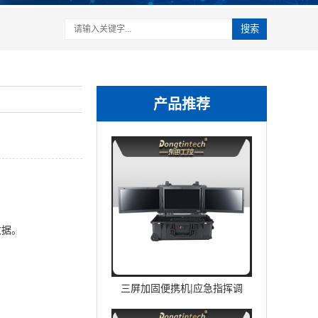
搜索
产品推荐
数据。
三屏加固便携机|应急指挥调
度台移动终端|DTG-U1713-