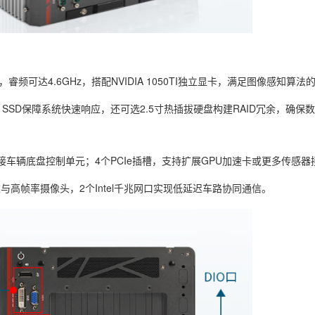
Hz，睿频可达4.6GHz，搭配NVIDIA 1050TI独立显卡，满足图像感知算
12G SSD保障系统快速响应，还可选2.5寸热插拔硬盘构建RAID冗余，确保
接车辆底盘控制单元；4个PCIe插槽，支持扩展GPU加速卡或更多传感器
光雷达与高帧率摄像头，2个Intel千兆网口实现低延迟车路协同通信。