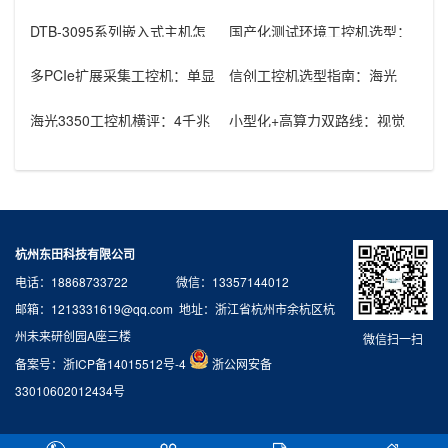
DTB-3095系列嵌入式主机怎
国产化测试环境工控机选型：
么选：国产腾锐新款与Inte
飞腾D3000+2U机架的组合优
势
多PCIe扩展采集工控机：单显
信创工控机选型指南：海光
卡+多路采集卡高性价比方案
3350+银河麒麟V10在政府国
产化
海光3350工控机横评：4千兆
小型化+高算力双路线：视觉
高密度型vs国产显卡无线型
算法设备工控机选型方案
杭州东田科技有限公司
电话：18868733722 微信：13357144012
邮箱：1213331619@qq.com 地址：浙江省杭州市余杭区杭
州未来研创园A座三楼
微信扫一扫
备案号：
浙ICP备14015512号-4
浙公网安备
33010602012434号