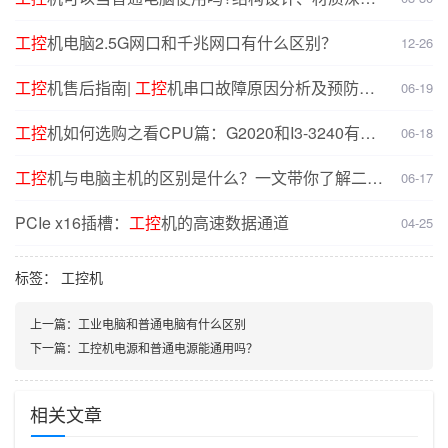
对比分析
工控
机电脑2.5G网口和千兆网口有什么区别？
12-26
工控
机售后指南|
工控
机串口故障原因分析及预防解
06-19
决方案
工控
机如何选购之看CPU篇：G2020和I3-3240有什
06-18
么不同？
工控
机与电脑主机的区别是什么？一文带你了解二者
06-17
核心差异
PCIe x16插槽：
工控
机的高速数据通道
04-25
标签：
工控机
上一篇：
工业电脑和普通电脑有什么区别
下一篇：
工控机电源和普通电源能通用吗？
相关文章