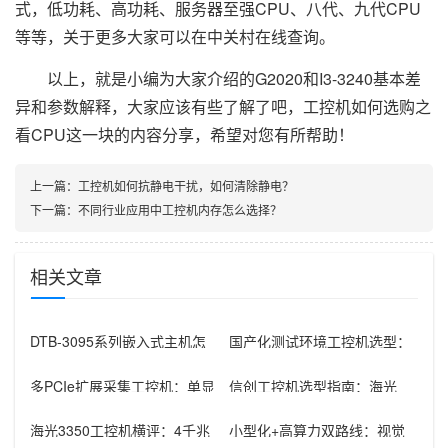
式，低功耗、高功耗、服务器至强CPU、八代、九代CPU
等等，关于更多大家可以在中关村在线查询。
以上，就是小编为大家介绍的G2020和I3-3240基本差
异和参数解释，大家应该有些了解了吧，工控机如何选购之
看CPU这一块的内容分享，希望对您有所帮助！
上一篇：
工控机如何抗静电干扰，如何清除静电？
下一篇：
不同行业应用中工控机内存怎么选择？
相关文章
DTB-3095系列嵌入式主机怎
国产化测试环境工控机选型：
么选：国产腾锐新款与Inte
飞腾D3000+2U机架的组合优
势
多PCIe扩展采集工控机：单显
信创工控机选型指南：海光
卡+多路采集卡高性价比方案
3350+银河麒麟V10在政府国
产化
海光3350工控机横评：4千兆
小型化+高算力双路线：视觉