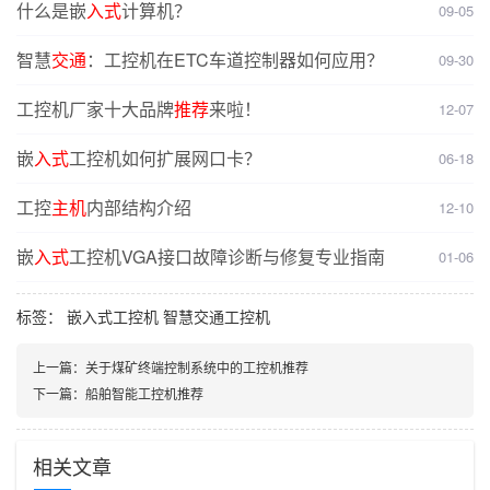
什么是嵌
入式
计算机？
09-05
智慧
交通
：工控机在ETC车道控制器如何应用？
09-30
工控机厂家十大品牌
推荐
来啦！
12-07
嵌
入式
工控机如何扩展网口卡？
06-18
工控
主机
内部结构介绍
12-10
嵌
入式
工控机VGA接口故障诊断与修复专业指南
01-06
标签：
嵌入式工控机
智慧交通工控机
上一篇：
关于煤矿终端控制系统中的工控机推荐
下一篇：
船舶智能工控机推荐
相关文章