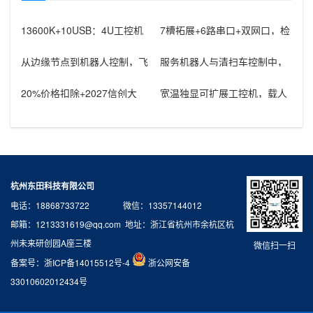
13600K+10USB：4U工控机
7槽拓展+6路串口+双网口，检
升级半导体镀膜上位机控制
测机房工控电脑方案选型解析
从边缘节点到机器人控制，飞
服务机器人与清扫车控制中，
腾芯片工控机的应用
rk3588工控机器怎样组织通信
接
20%价格扣除+2027信创大
宽温独显可扩展工控机，载人
限：医疗救护车国产工控机采
飞行器地面控制方舱工控设备
购窗
怎么选？
杭州东田科技有限公司
电话：18868733722 微信：13357144012
邮箱：1213331619@qq.com 地址：浙江省杭州市余杭区杭
州未来研创园A座三楼
微信扫一扫
备案号：
浙ICP备14015512号-4
浙公网安备
33010602012434号