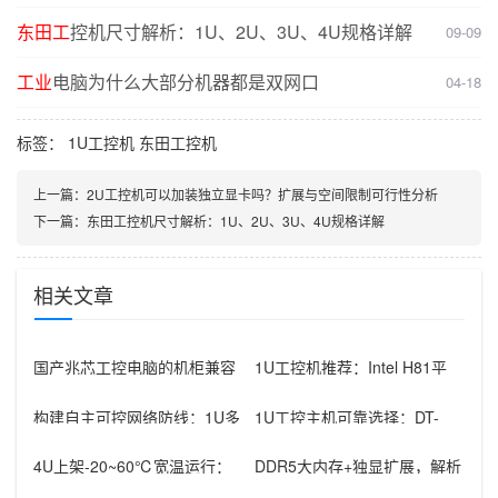
东田工
控机尺寸解析：1U、2U、3U、4U规格详解
09-09
工业
电脑为什么大部分机器都是双网口
04-18
标签：
1U工控机
东田工控机
上一篇：
2U工控机可以加装独立显卡吗？扩展与空间限制可行性分析
下一篇：
东田工控机尺寸解析：1U、2U、3U、4U规格详解
相关文章
国产兆芯工控电脑的机柜兼容
1U工控机推荐：Intel H81平
性怎么看？2U机型的空间与电
台，4个千兆LAN口，双
源要点
构建自主可控网络防线：1U多
1U工控主机可靠选择：DT-
网口飞腾工控机国产品牌硬核
14502-BH81MA双PCI
实践
4U上架-20~60℃宽温运行：
DDR5大内存+独显扩展，解析
工控机机箱如何征服极端工业
机架式AI工控机核心优势与工