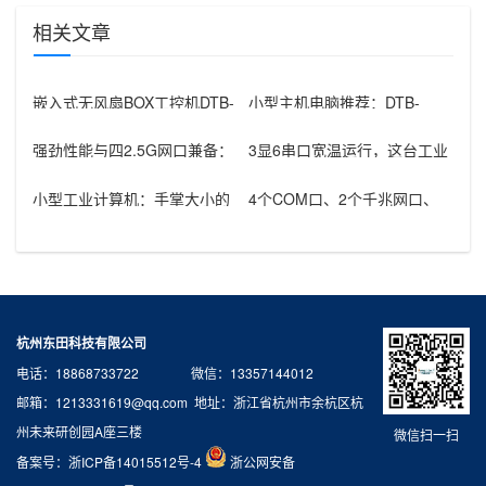
相关文章
嵌入式无风扇BOX工控机DTB-
小型主机电脑推荐：DTB-
2002-N3350：紧凑工
3002-J1900嵌入式工控机，
强劲性能与四2.5G网口兼备：
3显6串口宽温运行，这台工业
工作站台式机助力边缘计算升
小主机如何以硬核性能赋能多
级
行业？
小型工业计算机：手掌大小的
4个COM口、2个千兆网口、
工业控制核心，N100处理器
64GB内存：嵌入式工控机赋
加持仅
能严
杭州东田科技有限公司
电话：18868733722 微信：13357144012
邮箱：1213331619@qq.com 地址：浙江省杭州市余杭区杭
州未来研创园A座三楼
微信扫一扫
备案号：
浙ICP备14015512号-4
浙公网安备