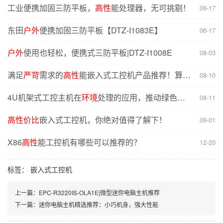
工业便携加固三防平板，
高性
能处理器，无可挑剔！
06-17
东田
户外
便携加固三防平板【DTZ-I1083E】
06-17
户外
使用也轻松，便携式三防平板|DTZ-I1008E
08-03
满足
严苛
需求的
高性
能嵌入式工控机产品推荐！算力
08-10
与扩展兼具
4U机架式工控主机在
环境
处理的应用，推动绿色发
08-11
展！
高性
价比
嵌入式工控机，你绝对值得了解下！
09-01
X86
高性
能工控机有哪些可以推荐的？
12-20
标签：
嵌入式工控机
上一篇：
EPC-R3220IS-OLA1E|微型迷你电脑主机推荐
下一篇：
迷你电脑主机精选推荐：小巧机身，强大性能