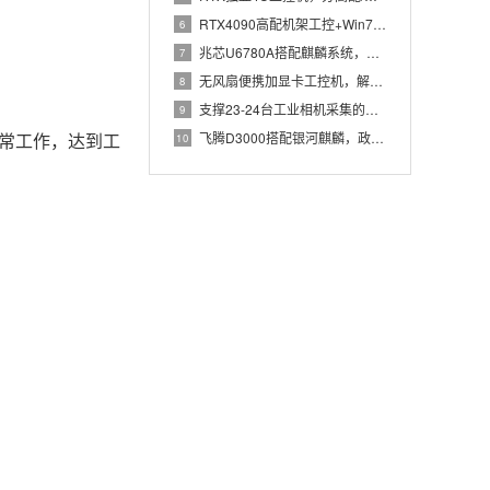
RTX4090高配机架工控+Win7加固笔记本，航空测控硬件
6
兆芯U6780A搭配麒麟系统，国产化工控机赋能航站楼航显调度
7
无风扇便携加显卡工控机，解决户外高波特率串口采集难题
8
支撑23-24台工业相机采集的高配置工控机解决方案推荐
9
正常工作，达到工
飞腾D3000搭配银河麒麟，政务办公国产飞腾工控机落地方案
10