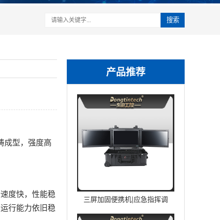
搜索
产品推荐
铸成型，强度高
行速度快，性能稳
三屏加固便携机|应急指挥调
其运行能力依旧稳
度台移动终端|DTG-U1713-