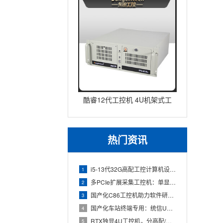
酷睿12代工控机 4U机架式工
业控制器 DT-610L-IZ
热门资讯
i5-13代32G高配工控计算机设备，智能制造工位整机显示成
1
多PCIe扩展采集工控机：单显卡+多路采集卡高性价比方案
2
国产化C86工控机助力软件研发：从需求分析到落地部署
3
国产化车站终端专用：统信UOS兆芯八核嵌入式轨交工控机落地方
4
RTX独显4U工控机，分高配/低配适配无人机作业全场景
5