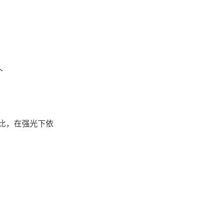
个
高比，在强光下依