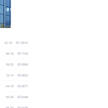
12-19
12912
06-18
7742
09-23
3090
12-14
2823
04-18
2677
03-30
2449
09-23
2426