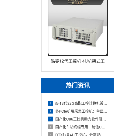
酷睿12代工控机 4U机架式工
业控制器 DT-610L-IZ
热门资讯
i5-13代32G高配工控计算机设备，智能制造工位整机显示成
1
多PCIe扩展采集工控机：单显卡+多路采集卡高性价比方案
2
国产化C86工控机助力软件研发：从需求分析到落地部署
3
国产化车站终端专用：统信UOS兆芯八核嵌入式轨交工控机落地方
4
RTX独显4U工控机，分高配/低配适配无人机作业全场景
5