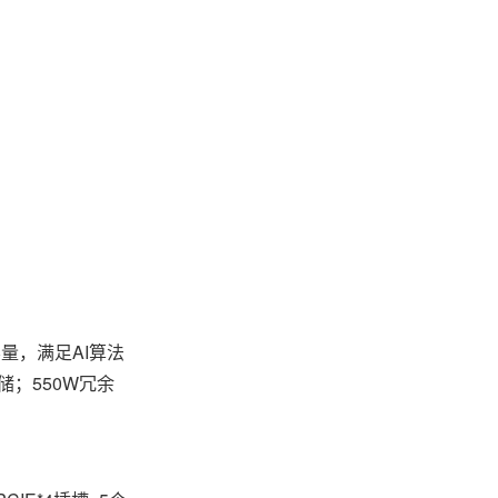
G容量，满足AI算法
；550W冗余