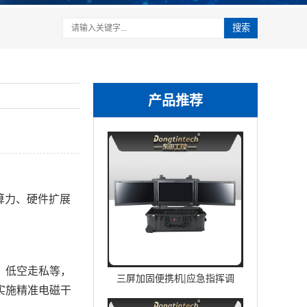
搜索
产品推荐
算力、硬件扩展
、低空走私等，
三屏加固便携机|应急指挥调
实施精准电磁干
度台移动终端|DTG-U1713-