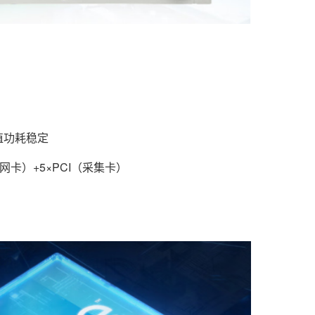
值功耗稳定
PoE网卡）+5×PCI（采集卡）