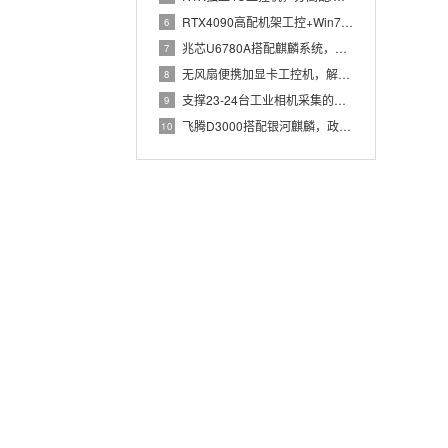
RTX4090高配机架工控+Win7加固笔记本，航空测控硬件
6
兆芯U6780A搭配麒麟系统，国产化工控机赋能航站楼航显调度
7
无风扇便携加显卡工控机，解决户外高波特率串口采集难题
8
支撑23-24台工业相机采集的高配置工控机解决方案推荐
9
飞腾D3000搭配银河麒麟，政务办公国产飞腾工控机落地方案
10