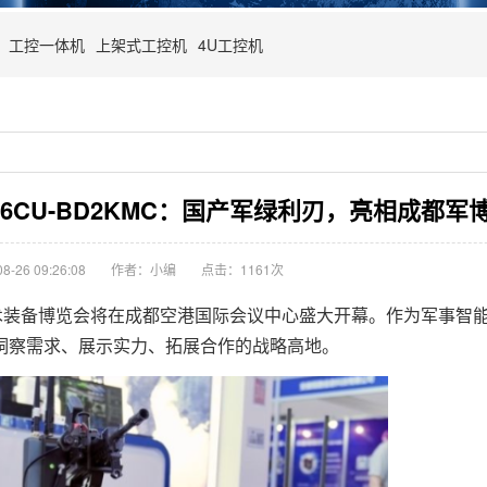
工控一体机
上架式工控机
4U工控机
56CU-BD2KMC：国产军绿利刃，亮相成都军
-26 09:26:08
作者：小编
点击：
1161次
能技术装备博览会将在成都空港国际会议中心盛大开幕。作为军事智
洞察需求、展示实力、拓展合作的战略高地。