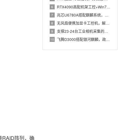
RTX4090高配机架工控+Win7加固笔记本，航空测控硬件
6
兆芯U6780A搭配麒麟系统，国产化工控机赋能航站楼航显调度
7
无风扇便携加显卡工控机，解决户外高波特率串口采集难题
8
支撑23-24台工业相机采集的高配置工控机解决方案推荐
9
飞腾D3000搭配银河麒麟，政务办公国产飞腾工控机落地方案
10
RAID阵列，确