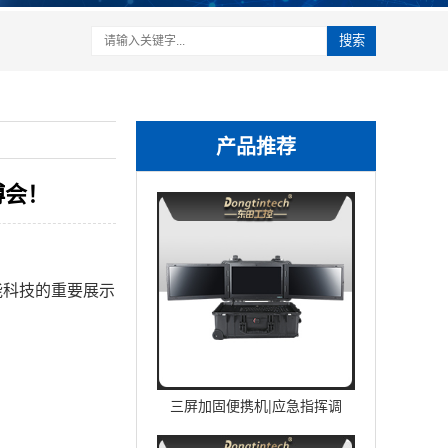
搜索
产品推荐
博会！
能科技的重要展示
三屏加固便携机|应急指挥调
度台移动终端|DTG-U1713-