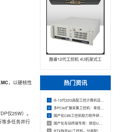
酷睿12代工控机 4U机架式工
业控制器 DT-610L-IZ
热门资讯
KMC
，以硬核性
i5-13代32G高配工控计算机设备，智能制造工位整机显示成
1
多PCIe扩展采集工控机：单显卡+多路采集卡高性价比方案
2
P仅25W）。
国产化C86工控机助力软件研发：从需求分析到落地部署
3
析等多任务并行
国产化车站终端专用：统信UOS兆芯八核嵌入式轨交工控机落地方
4
RTX独显4U工控机，分高配/低配适配无人机作业全场景
5