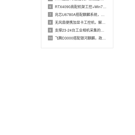
RTX4090高配机架工控+Win7加固笔记本，航空测控硬件
6
兆芯U6780A搭配麒麟系统，国产化工控机赋能航站楼航显调度
7
无风扇便携加显卡工控机，解决户外高波特率串口采集难题
8
支撑23-24台工业相机采集的高配置工控机解决方案推荐
9
飞腾D3000搭配银河麒麟，政务办公国产飞腾工控机落地方案
10