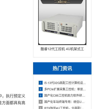
酷睿12代工控机 4U机架式工
业控制器 DT-610L-IZ
热门资讯
i5-13代32G高配工控计算机设备，智能制造工位整机显示成
1
多PCIe扩展采集工控机：单显卡+多路采集卡高性价比方案
2
中，执行预定义
国产化C86工控机助力软件研发：从需求分析到落地部署
3
国产化车站终端专用：统信UOS兆芯八核嵌入式轨交工控机落地方
性方面都具有高
4
RTX独显4U工控机，分高配/低配适配无人机作业全场景
5