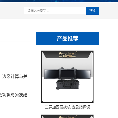
搜索
产品推荐
、边缘计算与关
低功耗与紧凑结
三屏加固便携机|应急指挥调
度台移动终端|DTG-U1713-