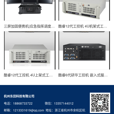
三屏加固便携机|应急指挥调度台移动终端|DTG-U1713-XH310
酷睿12代工控机 4U机架式工业控制器 DT-610L-IZ690MA
酷睿12代工控机 4U上架式工业电脑 DT-610L-IH610MB
酷睿6代研华工控机 嵌入式服务器主机 EPC-B2205
杭州东田科技有限公司
电话：18868733722 微信：13357144012
邮箱：1213331619@qq.com 地址：浙江省杭州市余杭区杭