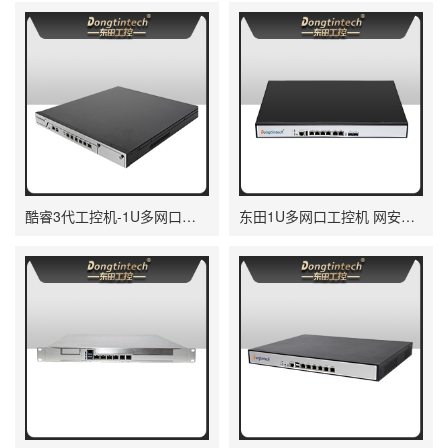
酷睿3代工控机-1U多网口工控机|DT-12260-H61B
东田1U多网口工控机 网安工业服务器厂家 DT-12262-H61C