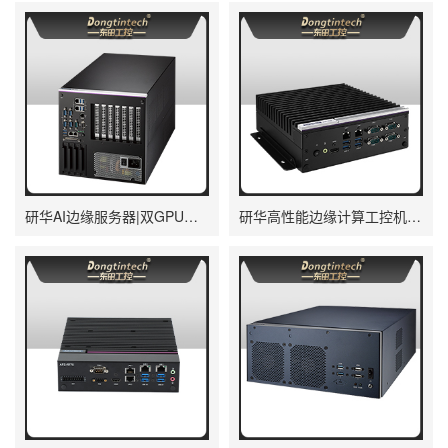
研华AI边缘服务器|双GPU工控主机|DDR4内存|AIR-500D
研华高性能边缘计算工控机|搬运机器人导航分析ai解决方案|AIR-030