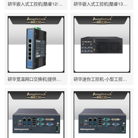
研华嵌入式工控机|酷睿12/13/14代工控主机电脑|AFE-R770
研华嵌入式工控机|酷睿13代高性能工业电脑|EPC-B3588
研华宽温网口交换机|提供广播风暴保护|EKI-2528-BE
研华迷你工控机-小型工控电脑|EPC-B2208