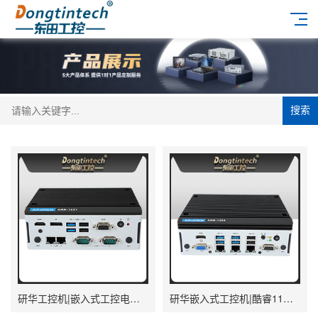
搜索
研华工控机|嵌入式工控电脑|深度学习主机厂家|ARK-1221L
研华嵌入式工控机|酷睿11代I5工业电脑主机|ARK-1250L