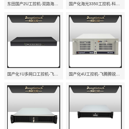
东田国产2U工控机-双路海光3350工业电脑|DT-61025-C350MAL4
国产化海光3350工控机-科研单位数据工控电脑|DT-164-NHG
国产化1U多网口工控机-飞腾低功耗网络安全主机|DT-162-GE2KQ
国产化4U工控机-飞腾腾锐D3000主机-兼容麒麟V10|DT-610L-TD3KMB