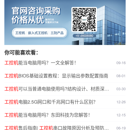
你可能喜欢看：
工控机
能当电脑用吗？一文全解答！
09-16
工控机
BIOS基础设置教程：显示输出参数配置指南
08-01
工控机
可以当普通电脑使用吗?结构设计、材质深度
03-30
对比分析
工控机
电脑2.5G网口和千兆网口有什么区别？
12-26
工控机
能当电脑用吗？东田科技为您解答！
12-15
工控机
售后指南|
工控机
串口故障原因分析及预防解
06-19