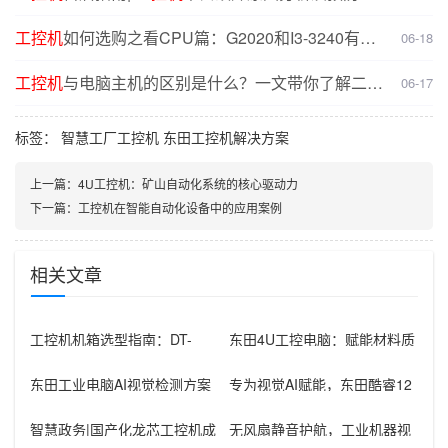
决方案
工控机
如何选购之看CPU篇：G2020和I3-3240有什
06-18
么不同？
工控机
与电脑主机的区别是什么？一文带你了解二者
06-17
核心差异
标签：
智慧工厂工控机
东田工控机解决方案
上一篇：
4U工控机：矿山自动化系统的核心驱动力
下一篇：
工控机在智能自动化设备中的应用案例
相关文章
工控机机箱选型指南：DT-
东田4U工控电脑：赋能材料质
610L-BH610MA在汽车零部
检，打造精准高效检测管理系
统
东田工业电脑AI视觉检测方案
专为视觉AI赋能，东田酷睿12
推荐：精准质检的智能引擎
代人工智能工控机解决方案
智慧政务|国产化龙芯工控机成
无风扇静音护航，工业机器视