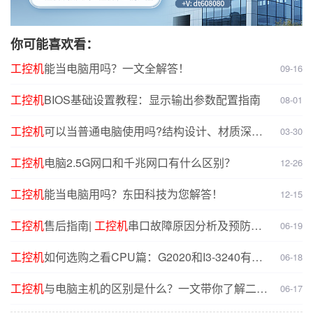
你可能喜欢看：
工控机
能当电脑用吗？一文全解答！
09-16
工控机
BIOS基础设置教程：显示输出参数配置指南
08-01
工控机
可以当普通电脑使用吗?结构设计、材质深度
03-30
对比分析
工控机
电脑2.5G网口和千兆网口有什么区别？
12-26
工控机
能当电脑用吗？东田科技为您解答！
12-15
工控机
售后指南|
工控机
串口故障原因分析及预防解
06-19
决方案
工控机
如何选购之看CPU篇：G2020和I3-3240有什
06-18
么不同？
工控机
与电脑主机的区别是什么？一文带你了解二者
06-17
核心差异