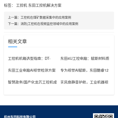
标签：
工控机
东田工控机解决方案
上一篇：
工控机在煤矿数据采集中的应用案例
下一篇：
消防|工控机在视频监控领域中的应用案例
相关文章
工控机机箱选型指南：DT-
东田4U工控电脑：赋能材料质
610L-BH610MA在汽车零部
检，打造精准高效检测管理系
统
东田工业电脑AI视觉检测方案
专为视觉AI赋能，东田酷睿12
推荐：精准质检的智能引擎
代人工智能工控机解决方案
智慧政务|国产化龙芯工控机成
无风扇静音护航，工业机器视
为政务软件的理想硬件平台
觉工控机赋能设备智造升级
杭州东田科技有限公司