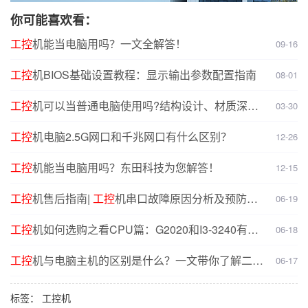
你可能喜欢看：
工控
机能当电脑用吗？一文全解答！
09-16
工控
机BIOS基础设置教程：显示输出参数配置指南
08-01
工控
机可以当普通电脑使用吗?结构设计、材质深度
03-30
对比分析
工控
机电脑2.5G网口和千兆网口有什么区别？
12-26
工控
机能当电脑用吗？东田科技为您解答！
12-15
工控
机售后指南|
工控
机串口故障原因分析及预防解
06-19
决方案
工控
机如何选购之看CPU篇：G2020和I3-3240有什
06-18
么不同？
工控
机与电脑主机的区别是什么？一文带你了解二者
06-17
核心差异
标签：
工控机