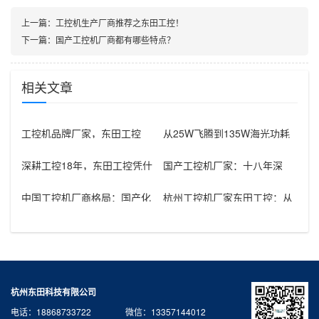
上一篇：
工控机生产厂商推荐之东田工控！
下一篇：
国产工控机厂商都有哪些特点？
相关文章
工控机品牌厂家，东田工控
从25W飞腾到135W海光功耗
——18年深耕，打造工业计算
跨度，国内工控机厂家的平台
领域的国
适配
深耕工控18年，东田工控凭什
国产工控机厂家：十八年深
么赢得28000+客户信赖？揭
耕，铸就自主可控的工业基石
秘
中国工控机厂商格局：国产化
杭州工控机厂家东田工控：从
浪潮下的五大品牌盘点
1U到4U，打造全场景工控产
品矩阵
杭州东田科技有限公司
电话：18868733722 微信：13357144012