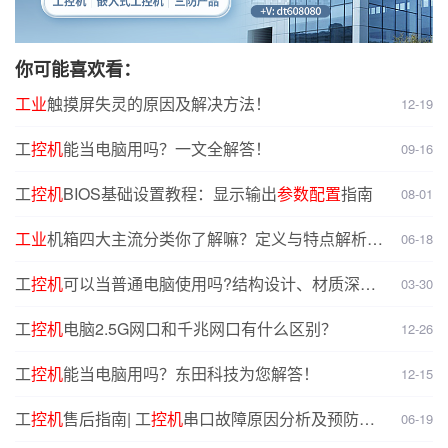
你可能喜欢看：
工业
触摸屏失灵的原因及解决方法！
12-19
工
控机
能当电脑用吗？一文全解答！
09-16
工
控机
BIOS基础设置教程：显示输出
参数
配置
指南
08-01
工业
机箱四大主流分类你了解嘛？定义与特点解析，
06-18
选型无忧
工
控机
可以当普通电脑使用吗?结构设计、材质深度
03-30
对比分析
工
控机
电脑2.5G网口和千兆网口有什么区别？
12-26
工
控机
能当电脑用吗？东田科技为您解答！
12-15
工
控机
售后指南| 工
控机
串口故障原因分析及预防解
06-19
决方案