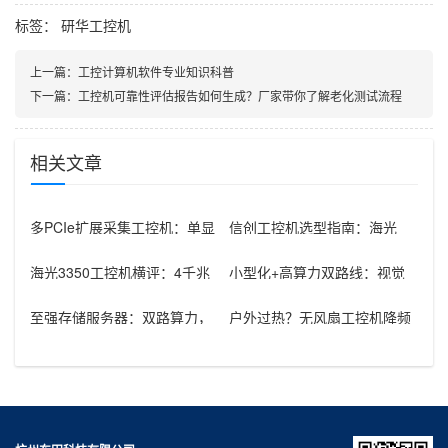
标签：
研华工控机
上一篇：
工控计算机软件专业知识科普
下一篇：
工控机可靠性评估报告如何生成？厂家带你了解老化测试流程
相关文章
多PCIe扩展采集工控机：单显
信创工控机选型指南：海光
卡+多路采集卡高性价比方案
3350+银河麒麟V10在政府国
产化
海光3350工控机横评：4千兆
小型化+高算力双路线：视觉
高密度型vs国产显卡无线型
算法设备工控机选型方案
至强存储服务器：双路算力，
户外过热？无风扇工控机降频
撑起工业高节拍视觉产线
方案：AMD 8640U与Inte