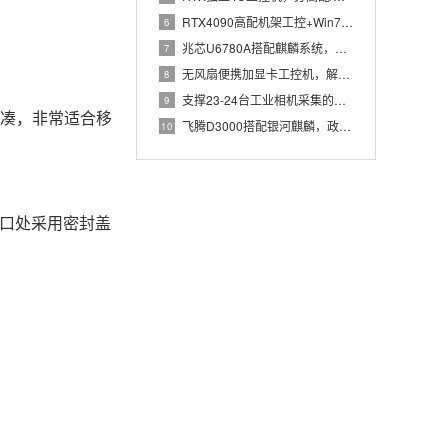
RTX4090高配机架工控+Win7加固笔记本，航空测控硬件
6
兆芯U6780A搭配麒麟系统，国产化工控机赋能航站楼航显调度
7
无风扇便携加显卡工控机，解决户外高波特率串口采集难题
8
支撑23-24台工业相机采集的高配置工控机解决方案推荐
9
巧紧凑，非常适合移
飞腾D3000搭配银河麒麟，政务办公国产飞腾工控机落地方案
10
端口处采用密封盖