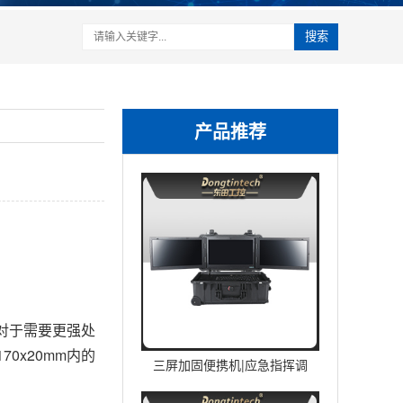
搜索
产品推荐
。对于需要更强处
0x20mm内的
三屏加固便携机|应急指挥调
度台移动终端|DTG-U1713-