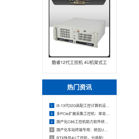
酷睿12代工控机 4U机架式工
业控制器 DT-610L-IZ
热门资讯
i5-13代32G高配工控计算机设备，智能制造工位整机显示成
1
多PCIe扩展采集工控机：单显卡+多路采集卡高性价比方案
2
国产化C86工控机助力软件研发：从需求分析到落地部署
3
国产化车站终端专用：统信UOS兆芯八核嵌入式轨交工控机落地方
4
RTX独显4U工控机，分高配/低配适配无人机作业全场景
5