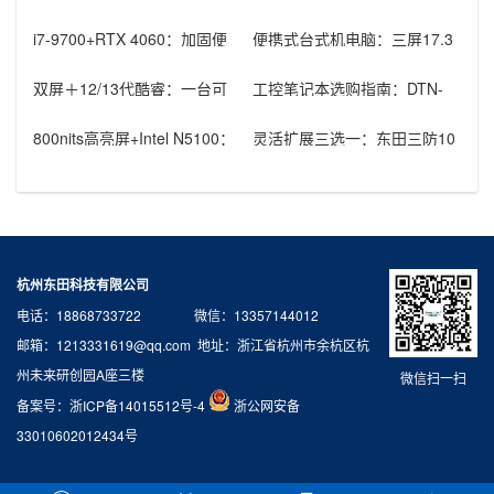
i7-9700+RTX 4060：加固便
便携式台式机电脑：三屏17.3
携计算机如何重构无损
英寸高性能工业计算方案，赋
能现
双屏＋12/13代酷睿：一台可
工控笔记本选购指南：DTN-
视工作站电脑如何胜任多行业
S15U5HG，为严苛工业环境
现场
打
800nits高亮屏+Intel N5100：
灵活扩展三选一：东田三防10
三防平板电脑在
寸安卓平板轻松对接RJ45/RS
杭州东田科技有限公司
电话：18868733722 微信：13357144012
邮箱：1213331619@qq.com 地址：浙江省杭州市余杭区杭
州未来研创园A座三楼
微信扫一扫
备案号：
浙ICP备14015512号-4
浙公网安备
33010602012434号