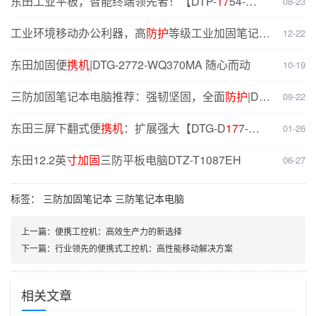
东田工业平板，智能终端领先者！【DTP-
17
54-
08-23
H110】
工业环境移动办公利器，高
防护
等级工业加固笔记本
12-22
电脑产品选型推荐！
东田加固便
携机
|DTG-2772-WQ370MA 随心而动
10-19
三防加固笔记本电脑推荐：强韧坚固，全面
防护
|DT-
09-22
14S
东田三屏下翻式便
携机
：扩展强大【DTG-D
17
7-
01-26
WQ370MA】
东田12.2英
寸加固
三防平板电脑DTZ-T1087EH
06-27
标签：
三防加固笔记本
三防笔记本电脑
上一篇：
便携工控机：高效生产力的新选择
下一篇：
行业领先的便携式工控机：高性能移动解决方案
相关文章