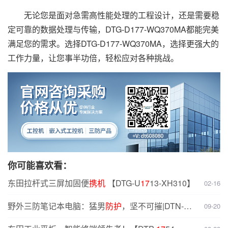
无论您是面对急需高性能处理的工程设计，还是需要稳
定可靠的数据处理与传输，DTG-D177-WQ370MA都能完美
满足您的需求。选择DTG-D177-WQ370MA，选择更强大的
工作力量，让您事半功倍，轻松应对各种挑战。
你可能喜欢看：
东田拉杆式三屏加固便
携机
【DTG-U
17
13-XH310】
02-16
野外三防笔记本电脑：猛男
防护
，坚不可摧|DTN-
09-20
S1408G