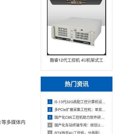
酷睿12代工控机 4U机架式工
业控制器 DT-610L-IZ
热门资讯
i5-13代32G高配工控计算机设备，智能制造工位整机显示成
1
多PCIe扩展采集工控机：单显卡+多路采集卡高性价比方案
2
国产化C86工控机助力软件研发：从需求分析到落地部署
3
片等多媒体内
国产化车站终端专用：统信UOS兆芯八核嵌入式轨交工控机落地方
4
RTX独显4U工控机，分高配/低配适配无人机作业全场景
5