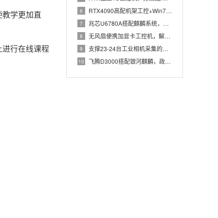
RTX4090高配机架工控+Win7加固笔记本，航空测控硬件
6
使教学更加直
兆芯U6780A搭配麒麟系统，国产化工控机赋能航站楼航显调度
7
无风扇便携加显卡工控机，解决户外高波特率串口采集难题
8
上进行在线课程
支撑23-24台工业相机采集的高配置工控机解决方案推荐
9
飞腾D3000搭配银河麒麟，政务办公国产飞腾工控机落地方案
10