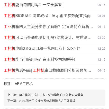
工控机
能当电脑用吗？一文全解答！
09-16
工控机
BIOS基础设置教程：显示输出参数配置指南
08-01
工业
机箱四大主流分类你了解嘛？定义与特点解析，
06-18
选型无忧
工控机
可以当普通电脑使用吗?结构设计、材质深度
03-30
对比分析
工控机
电脑2.5G网口和千兆网口有什么区别？
12-26
工控机
能当电脑用吗？东田科技为您解答！
12-15
工控机
售后指南|
工控机
串口故障原因分析及预防解
06-19
决方案
标签：
ARM工控机
上一篇：
国产信创工控机，多元优势构筑自主创新安全堡垒
下一篇：
2024国产工控操作系统品牌排名之三强解读