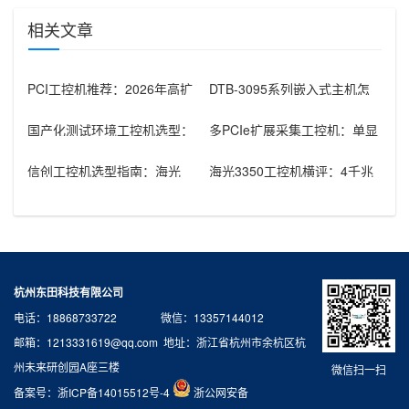
相关文章
PCI工控机推荐：2026年高扩
DTB-3095系列嵌入式主机怎
展性多PCI插槽工控机选型指
么选：国产腾锐新款与Inte
国产化测试环境工控机选型：
多PCIe扩展采集工控机：单显
飞腾D3000+2U机架的组合优
卡+多路采集卡高性价比方案
势
信创工控机选型指南：海光
海光3350工控机横评：4千兆
3350+银河麒麟V10在政府国
高密度型vs国产显卡无线型
产化
杭州东田科技有限公司
电话：18868733722 微信：13357144012
邮箱：1213331619@qq.com 地址：浙江省杭州市余杭区杭
州未来研创园A座三楼
微信扫一扫
备案号：
浙ICP备14015512号-4
浙公网安备