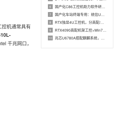
国产化C86工控机助力软件研发：从需求分析到落地部署
6
国产化车站终端专用：统信UOS兆芯八核嵌入式轨交工控机落地方
7
RTX独显4U工控机，分高配/低配适配无人机作业全场景
8
工控机通常具有
RTX4090高配机架工控+Win7加固笔记本，航空测控硬件
9
610L-
兆芯U6780A搭配麒麟系统，国产化工控机赋能航站楼航显调度
10
el 千兆网口，