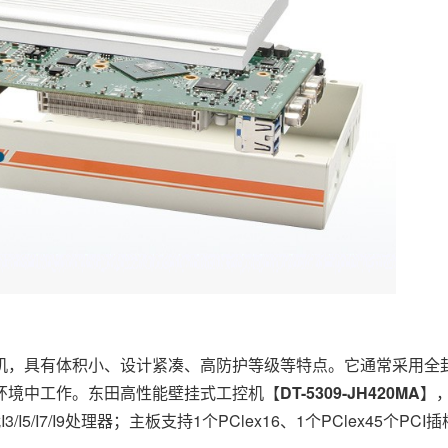
机，具有体积小、设计紧凑、高防护等级等特点。它通常采用全
环境中工作。东田高性能壁挂式工控机【
DT-5309-JH420MA
】，
I3/I5/I7/I9处理器；主板支持1个PClex16、1个PClex45个P