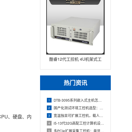
酷睿12代工控机 4U机架式工
业控制器 DT-610L-IZ
热门资讯
DTB-3095系列嵌入式主机怎么选：国产腾锐新款与Inte
1
国产化测试环境工控机选型：飞腾D3000+2U机架的组合优势
2
宽温独显可扩展工控机，载人飞行器地面控制方舱工控设备怎么选？
PU、硬盘、内
3
i5-13代32G高配工控计算机设备，智能制造工位整机显示成
4
多PCIe扩展采集工控机：单显卡+多路采集卡高性价比方案
5