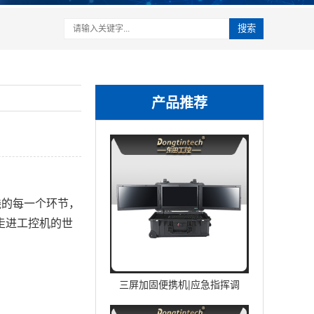
搜索
产品推荐
线的每一个环节，
走进工控机的世
三屏加固便携机|应急指挥调
度台移动终端|DTG-U1713-