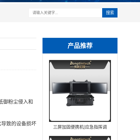
搜索
产品推荐
抵御粉尘侵入和
化导致的设备损坏
三屏加固便携机|应急指挥调
度台移动终端|DTG-U1713-