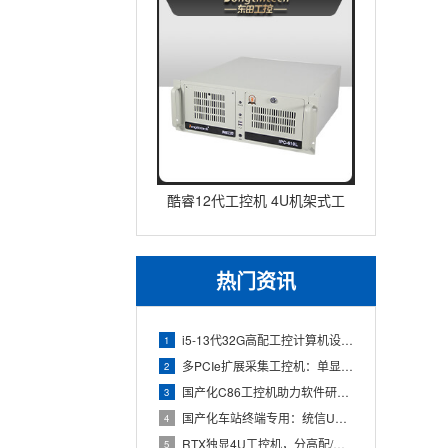
酷睿12代工控机 4U机架式工
业控制器 DT-610L-IZ
热门资讯
i5-13代32G高配工控计算机设备，智能制造工位整机显示成
1
多PCIe扩展采集工控机：单显卡+多路采集卡高性价比方案
2
国产化C86工控机助力软件研发：从需求分析到落地部署
3
国产化车站终端专用：统信UOS兆芯八核嵌入式轨交工控机落地方
4
RTX独显4U工控机，分高配/低配适配无人机作业全场景
5