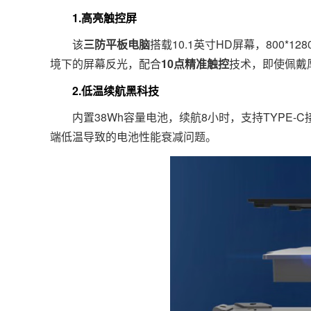
1.高亮触控屏
该
三防平板电脑
搭载10.1英寸HD屏幕，800*1
境下的屏幕反光，配合
10点精准触控
技术，即使佩戴
2.低温续航黑科技
内置38Wh容量电池，续航8小时，支持TYPE-C
端低温导致的电池性能衰减问题。