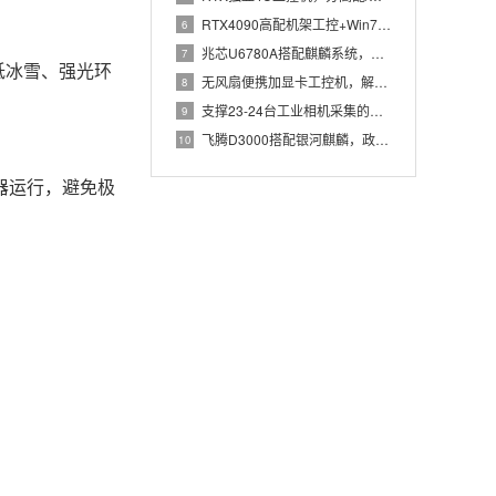
RTX4090高配机架工控+Win7加固笔记本，航空测控硬件
6
兆芯U6780A搭配麒麟系统，国产化工控机赋能航站楼航显调度
7
低冰雪、强光环
无风扇便携加显卡工控机，解决户外高波特率串口采集难题
8
支撑23-24台工业相机采集的高配置工控机解决方案推荐
9
飞腾D3000搭配银河麒麟，政务办公国产飞腾工控机落地方案
10
器运行，避免极