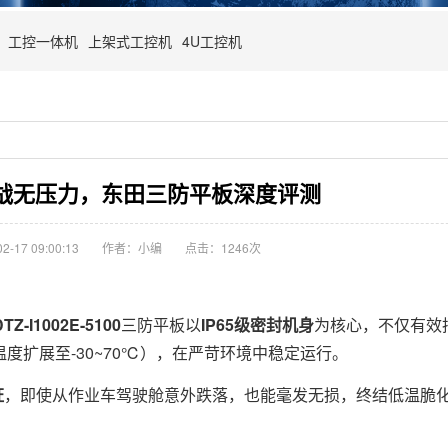
工控一体机
上架式工控机
4U工控机
挑战无压力，东田三防平板深度评测
-17 09:00:13
作者：小编
点击：
1246次
DTZ-I1002E-5100
三防平板以
IP65级密封机身
为核心，不仅有效
温度扩展至-30~70℃），在严苛环境中稳定运行。
证
，即使从作业车驾驶舱意外跌落，也能毫发无损，终结低温脆