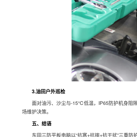
3.油田户外巡检
面对油污、沙尘与-15℃低温，IP65防护机身阻
场维护决策。
五、结语
东田三防平板电脑以“抗寒+抗摔+抗干扰”三重防