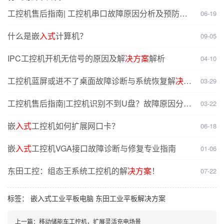
工控机售后指南| 工控机串口故障原因分析及预防解
06-19
决方案
什么是嵌
入式
计算机？
09-05
IPC工控机开机无信号的原因及解
决方案
解析
04-10
工控机蓝屏或进不了桌面故障诊断与系统恢复解
决方
03-29
案
大全
工控机售后指南|工控机识别不到U盘？故障原因分析
03-22
及解
决方案
嵌
入式
工控机如何扩展网口卡？
06-18
嵌
入式
工控机VGA接口故障诊断与修复专业指南
01-06
东田工控：组态王系统工控机的解
决方案
！
07-22
标签：
嵌入式工业平板电脑
东田工业平板解决方案
上一篇：
移动储能车工控机，扩展灵活充电场景