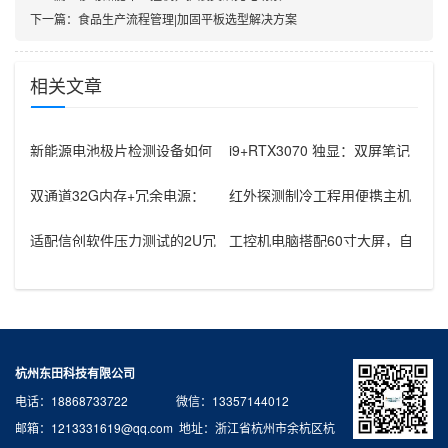
下一篇：
食品生产流程管理|加固平板选型解决方案
相关文章
新能源电池极片检测设备如何
i9+RTX3070 独显：双屏笔记
选工控机？嵌入式与4U方案解
本电脑适配航天航空车载指
析
双通道32G内存+冗余电源：
红外探测制冷工程用便携主机
机房信创国产化工控机替代方
选型指南：-20~60℃宽温+振
案
动
适配信创软件压力测试的2U冗
工控机电脑搭配60寸大屏，自
余供电四路网口的海光工控机
动检测设备替代工业一体机优
怎么选
选方案
杭州东田科技有限公司
电话：18868733722 微信：13357144012
邮箱：1213331619@qq.com 地址：浙江省杭州市余杭区杭