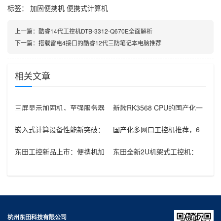
标签：
加固便携机
便携式计算机
上一篇：
酷睿14代工控机DTB-3312-Q670E全面解析
下一篇：
搭载雷电4接口的酷睿12代三防笔记本电脑推荐
相关文章
三屏显示加固机，至强服务器
新款RK3568 CPU的国产化一
级算力，TDP 205W+7个PC
体机，本土工业可靠新选择！
嵌入式计算设备性能新突破：
国产化多网口工控机推荐，6
Ultra200系列CPU|DTB
网口带2组Bypass功能
东田工控新品上市：便携机加
东田全新2U机架式工控机：
固机领衔，核心一致适配多元
Intel 15代芯+ECC 内存
场景
杭州东田科技有限公司