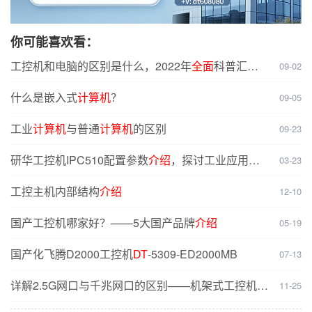
你可能喜欢看：
工控机和电脑的区别是什么，2022年
全面
科普汇
09-02
总！
什么是嵌入式
计算机
？
09-05
工业
计算机
与普通
计算机
的区别
09-23
研华工控机IPC510配置参数
介绍
，探讨工业应用场
03-23
景适配性
工控主机内部结构
介绍
12-10
国产工控机哪家好？——5大国产品牌
介绍
05-19
国产化飞腾D2000工控机
DT
-5309-ED2000MB
07-13
详解2.5G网口与千兆网口的区别——机架式工控机
11-25
DT
-610X-JH420MA实战解析