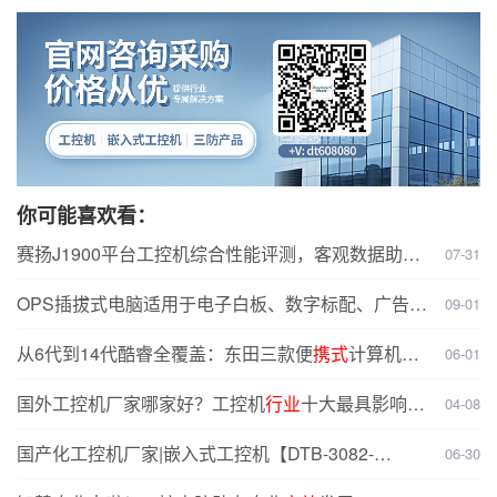
你可能喜欢看：
赛扬J1900平台工控机综合性能评测，客观数据助你
07-31
高效
选型
OPS插拔式电脑适用于电子白板、数字标配、广告媒
09-01
体等
行业
从6代到14代酷睿全覆盖：东田三款便
携式
计算机如
06-01
何精准选型？
国外工控机厂家哪家好？工控机
行业
十大最具影响力
04-08
品牌介绍
国产化工控机厂家|嵌入式工控机【DTB-3082-
06-30
D2000】
行业
应用