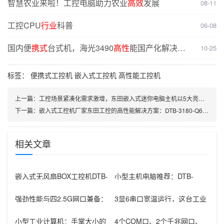
智慧农业来啦！工控电脑助力农业
高效
发展
08-11
工控CPU
行业
科普
06-08
国内便
携式
台式机，海光3490
高性
能国产化解决方
10-25
案
标签：
便携式工控机
嵌入式工控机
高性能工控机
上一篇：
工控场景紧凑化需求激增，东田嵌入式迷你电脑主机以5大亮点破局
下一篇：
嵌入式工控机厂家东田工控的高性能解决方案：DTB-3180-Q670E实力解析
相关文章
嵌入式无风扇BOX工控机DTB-
小型主机电脑推荐：DTB-
2002-N3350：紧凑工
3002-J1900嵌入式工控机，
强劲性能与四2.5G网口兼备：
3显6串口宽温运行，这台工业
工作站台式机助力边缘计算升
小主机如何以硬核性能赋能多
级
行业？
小型工业计算机：手掌大小的
4个COM口、2个千兆网口、