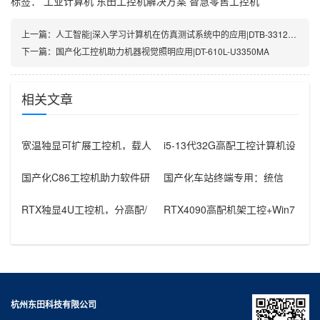
标签：
工业计算机
东田工控机解决方案
智慧零售工控机
上一篇：
人工智能|深入学习计算机在仿真测试系统中的应用|DTB-3312-H310
下一篇：
国产化工控机助力机器视觉照明应用|DT-610L-U3350MA
相关文章
宽温独显可扩展工控机，载人
i5-13代32G高配工控计算机设
飞行器地面控制方舱工控设备
备，智能制造工位整机显示成
怎么选？
国产化C86工控机助力软件研
国产化车站终端专用：统信
发：从需求分析到落地部署
UOS兆芯八核嵌入式轨交工控
机落地方
RTX独显4U工控机，分高配/
RTX4090高配机架工控+Win7
低配适配无人机作业全场景
加固笔记本，航空测控硬件
杭州东田科技有限公司