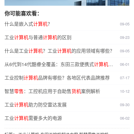
你可能喜欢看：
什么是嵌入式
计算机
？
09-05
工业
计算机
与普通
计算机
的区别
09-23
什么是工业
计算机
？工业
计算机
的应用领域有哪些？
09-05
从6代到14代酷睿全覆盖：东田三款便携式
计算机
如
06-01
何精准选型？
工业控制
计算机
品牌有哪些？各地区代表品牌推荐
07-17
智慧
零售
：工控机应用于自助售
货机
案例解析
10-12
工业
计算机
助力防空雷达发展
09-30
工业
计算机
需要多大的电源
06-02