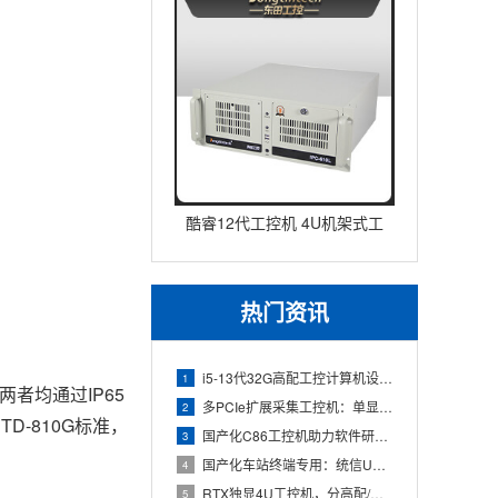
酷睿12代工控机 4U机架式工
业控制器 DT-610L-IZ
热门资讯
i5-13代32G高配工控计算机设备，智能制造工位整机显示成
1
两者均通过IP65
多PCIe扩展采集工控机：单显卡+多路采集卡高性价比方案
2
STD-810G标准，
国产化C86工控机助力软件研发：从需求分析到落地部署
3
国产化车站终端专用：统信UOS兆芯八核嵌入式轨交工控机落地方
4
RTX独显4U工控机，分高配/低配适配无人机作业全场景
5