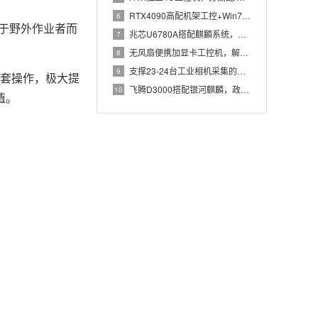
RTX4090高配机架工控+Win7加固笔记本，航空测控硬件
6
这对于野外作业者而
兆芯U6780A搭配麒麟系统，国产化工控机赋能航站楼航显调度
7
无风扇便携加显卡工控机，解决户外高波特率串口采集难题
8
支撑23-24台工业相机采集的高配置工控机解决方案推荐
9
手套操作，极大提
飞腾D3000搭配银河麒麟，政务办公国产飞腾工控机落地方案
10
值。