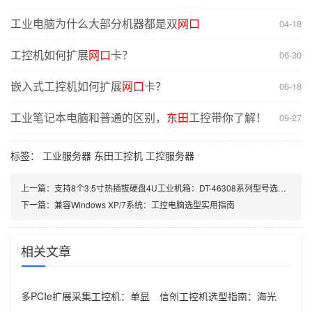
工业电脑为什么大部分机器都是双
网口
04-18
工控机如何扩展
网口
卡？
06-30
嵌入式工控机如何扩展
网口
卡？
06-18
工业笔记本电脑和普通的区别，
东田
工控带你了解！
09-27
标签：
工业服务器
东田工控机
工控服务器
上一篇：
支持8个3.5寸热插拔硬盘4U工业机箱：DT-46308系列型号选型对比
下一篇：
兼容Windows XP/7系统：工控电脑选型实用指南
相关文章
多PCIe扩展采集工控机：单显
信创工控机选型指南：海光
卡+多路采集卡高性价比方案
3350+银河麒麟V10在政府国