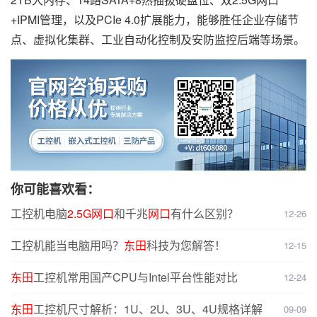
+IPMI管理，以及PCIe 4.0扩展能力，能够胜任企业存储节
点、虚拟化集群、工业自动化控制及安防监控后端等场景。
你可能喜欢看：
工控机电脑
2.5G
网口
和千兆
网口
有什么区别？
12-26
工控机能当电脑用吗？
东田
科技为您解答！
12-15
东田
工控机常用国产CPU与Intel平台性能对比
12-24
东田
工控机尺寸解析：1U、2U、3U、4U规格详解
09-09