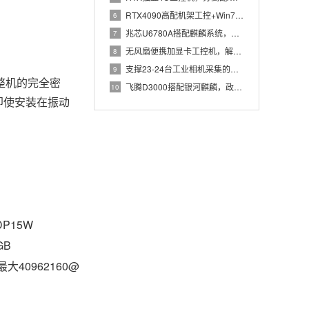
RTX4090高配机架工控+Win7加固笔记本，航空测控硬件
6
兆芯U6780A搭配麒麟系统，国产化工控机赋能航站楼航显调度
7
无风扇便携加显卡工控机，解决户外高波特率串口采集难题
8
支撑23-24台工业相机采集的高配置工控机解决方案推荐
9
整机的完全密
飞腾D3000搭配银河麒麟，政务办公国产飞腾工控机落地方案
10
，即使安装在振动
DP15W
GB
(最大40962160@