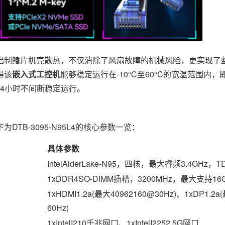
制鳍片机壳散热，不仅消除了风扇故障的机械风险，更实现了
得该
嵌入式工控机
能够稳定运行在-10°C至60°C的宽温范围内
24小时不间断稳定运行。
B-3095-N95L4的核心参数一览：
具体参数
IntelAlderLake-N95，四核，最大睿频3.4GHz，T
1xDDR4SO-DIMM插槽，3200MHz，最大支持16
1xHDMI1.2a(最大40962160@30Hz)、1xDP1.2a
60Hz)
1xIntelI210千兆网口、1xIntelI2252.5G网口