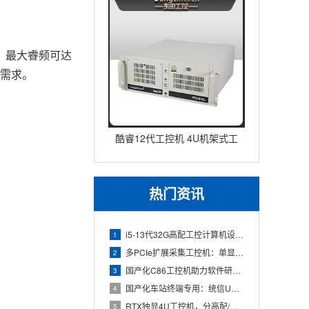
线程，最大睿频可达
的需求。
酷睿12代工控机 4U机架式工
业控制器 DT-610L-IZ
热门资讯
i5-13代32G高配工控计算机设备，智能制造工位整机显示成
1
多PCIe扩展采集工控机：单显卡+多路采集卡高性价比方案
2
国产化C86工控机助力软件研发：从需求分析到落地部署
3
国产化车站终端专用：统信UOS兆芯八核嵌入式轨交工控机落地方
4
RTX独显4U工控机，分高配/低配适配无人机作业全场景
5