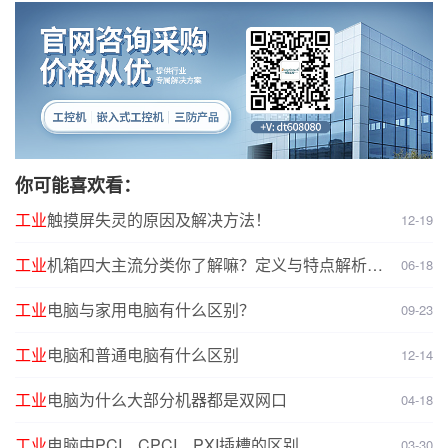
你可能喜欢看：
工业
触摸屏失灵的原因及解决方法！
12-19
工业
机箱四大主流分类你了解嘛？定义与特点解析，
06-18
选型无忧
工业
电脑与家用电脑有什么区别？
09-23
工业
电脑和普通电脑有什么区别
12-14
工业
电脑为什么大部分机器都是双网口
04-18
工业
电脑中PCI、CPCI、PXI插槽的区别
03-30