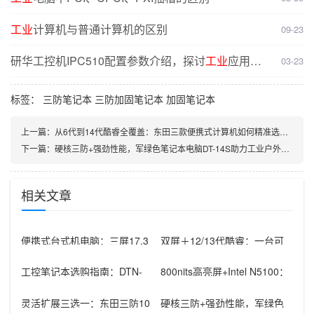
工业
计算机与普通计算机的区别
09-23
研华工控机IPC510配置参数介绍，探讨
工业
应用场
03-23
景适配性
标签：
三防笔记本
三防加固笔记本
加固笔记本
上一篇：
从6代到14代酷睿全覆盖：东田三款便携式计算机如何精准选型？
下一篇：
硬核三防+强劲性能，军绿色笔记本电脑DT-14S助力工业户外作业
相关文章
便携式台式机电脑：三屏17.3
双屏＋12/13代酷睿：一台可
英寸高性能工业计算方案，赋
视工作站电脑如何胜任多行业
能现
现场
工控笔记本选购指南：DTN-
800nits高亮屏+Intel N5100：
S15U5HG，为严苛工业环境
三防平板电脑在
打
灵活扩展三选一：东田三防10
硬核三防+强劲性能，军绿色