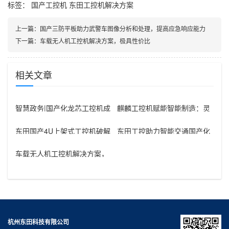
标签：
国产工控机
东田工控机解决方案
上一篇：
国产三防平板助力武警车图像分析和处理，提高应急响应能力
下一篇：
车载无人机工控机解决方案，极具性价比
相关文章
智慧政务|国产化龙芯工控机成
麒麟工控机赋能智能制造：灵
为政务软件的理想硬件平台
活配置满足核心存储与国产化
需求
东田国产4U上架式工控机破解
东田工控助力智能交通国产化
海上风电高盐雾运维难题
车载无人机工控机解决方案，
极具性价比
杭州东田科技有限公司