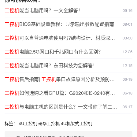
工控机
能当电脑用吗？一文全解答！
09-16
工控机
BIOS基础设置教程：显示输出参数配置指南
08-01
工控机
可以当普通电脑使用吗?结构设计、材质深度
03-30
对比分析
工控机
电脑2.5G网口和千兆网口有什么区别？
12-26
工控机
能当电脑用吗？东田科技为您解答！
12-15
工控机
售后指南|
工控机
串口故障原因分析及预防解
06-19
决方案
工控机
如何选购之看CPU篇：G2020和I3-3240有什
06-18
么不同？
工控机
与电脑主机的区别是什么？一文带你了解二者
06-17
核心差异
标签：
4U工控机
研华工控机
4U机架式工控机