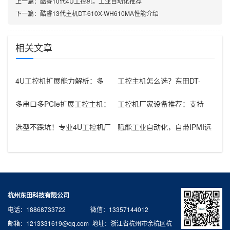
上一篇：
酷睿10代4U工控机，工业自动化推荐
下一篇：
酷睿13代主机DT-610X-WH610MA性能介绍
相关文章
4U工控机扩展能力解析：多
工控主机怎么选？东田DT-
PCI/PCIe插槽赋能复杂工业场
610L-JH61MAI深度评测：
多串口多PCIe扩展工控主机：
工控机厂家设备推荐：支持
高性能计算平台与多元工业场
WinXP、可定制Logo，经典
景应
4U
选型不踩坑！专业4U工控机厂
赋能工业自动化，自带IPMI远
家的工业设备优势与案例
程管理的工业用的电脑
杭州东田科技有限公司
电话：18868733722 微信：13357144012
邮箱：1213331619@qq.com 地址：浙江省杭州市余杭区杭