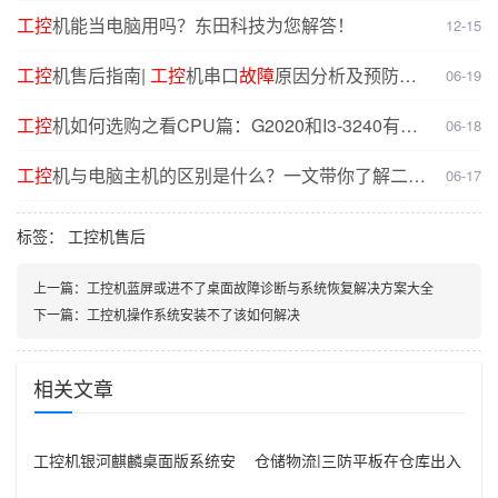
工控
机能当电脑用吗？东田科技为您解答！
12-15
工控
机售后指南|
工控
机串口
故障
原因分析及预防解
06-19
决方案
工控
机如何选购之看CPU篇：G2020和I3-3240有什
06-18
么不同？
工控
机与电脑主机的区别是什么？一文带你了解二者
06-17
核心差异
标签：
工控机售后
上一篇：
工控机蓝屏或进不了桌面故障诊断与系统恢复解决方案大全
下一篇：
工控机操作系统安装不了该如何解决
相关文章
工控机银河麒麟桌面版系统安
仓储物流|三防平板在仓库出入
装指南，2025全网最新最全！
库管理中安装.net4.6开发包