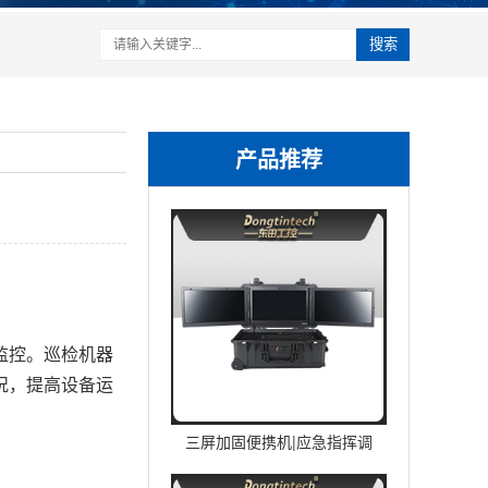
搜索
产品推荐
监控。巡检机器
况，提高设备运
三屏加固便携机|应急指挥调
度台移动终端|DTG-U1713-