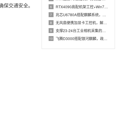
确保交通安全。
RTX4090高配机架工控+Win7加固笔记本，航空测控硬件
6
兆芯U6780A搭配麒麟系统，国产化工控机赋能航站楼航显调度
7
无风扇便携加显卡工控机，解决户外高波特率串口采集难题
8
支撑23-24台工业相机采集的高配置工控机解决方案推荐
9
飞腾D3000搭配银河麒麟，政务办公国产飞腾工控机落地方案
10