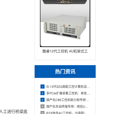
酷睿12代工控机 4U机架式工
业控制器 DT-610L-IZ
热门资讯
i5-13代32G高配工控计算机设备，智能制造工位整机显示成
1
多PCIe扩展采集工控机：单显卡+多路采集卡高性价比方案
2
国产化C86工控机助力软件研发：从需求分析到落地部署
3
国产化车站终端专用：统信UOS兆芯八核嵌入式轨交工控机落地方
4
人工进行桥梁底
RTX独显4U工控机，分高配/低配适配无人机作业全场景
5