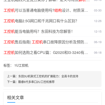
选型无忧
工控机
可以当普通电脑使用吗?
结构
设计、材质深度
03-30
对比分析
工控机
电脑2.5G网口和千兆网口有什么区别？
12-26
工控机
能当电脑用吗？东田科技为您解答！
12-15
工控机
售后指南|
工控机
串口故障原因分析及预防解
06-19
决方案
工控机
如何选购之看CPU篇：G2020和I3-3240有什
06-18
么不同？
标签：
1U工控机
上一篇：
东田3U机架式工控机的扩展能力：全高卡的支持
下一篇：
酷睿6代多串口2U工控机推荐
相关文章