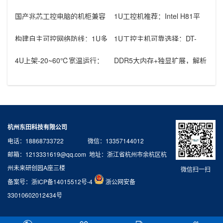
国产兆芯工控电脑的机柜兼容
1U工控机推荐：Intel H81平
性怎么看？2U机型的空间与电
台，4个千兆LAN口，双
源要点
构建自主可控网络防线：1U多
1U工控主机可靠选择：DT-
网口飞腾工控机国产品牌硬核
14502-BH81MA双PCI
实践
4U上架-20~60℃宽温运行：
DDR5大内存+独显扩展，解析
工控机机箱如何征服极端工业
机架式AI工控机核心优势与工
环
业
杭州东田科技有限公司
电话：18868733722 微信：13357144012
邮箱：1213331619@qq.com 地址：浙江省杭州市余杭区杭
州未来研创园A座三楼
微信扫一扫
备案号：
浙ICP备14015512号-4
浙公网安备
33010602012434号